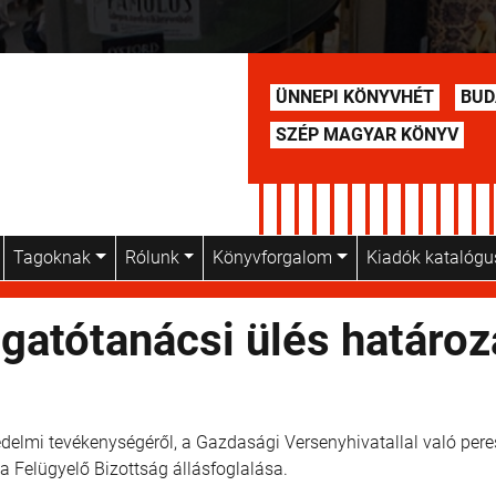
ÜNNEPI KÖNYVHÉT
BUD
SZÉP MAGYAR KÖNYV
Tagoknak
Rólunk
Könyvforgalom
Kiadók katalóg
zgatótanácsi ülés határoz
lmi tevékenységéről, a Gazdasági Versenyhivatallal való pere
 Felügyelő Bizottság állásfoglalása.