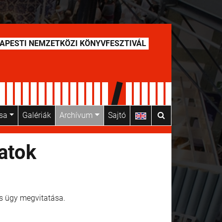
APESTI NEMZETKÖZI KÖNYVFESZTIVÁL
usa
Galériák
Archívum
Sajtó
atok
s ügy megvitatása.