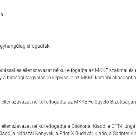
sa.
 egyhangúlag elfogadták.
kodással és ellenszavazat nélkül elfogadta az MKKE szakmai és
y a bírósági tárgyaláson képviselje az MKKE korábbi álláspontj
 ellenszavazat nélkül elfogadta az MKKE Felügyelő Bizottságána
 ellenszavazat nélkül elfogadta a Csokonai Kiadó, a DFT-Hungári
dó, a Nádszál Könyvek, a Print-X Budavár Kiadó, a Sprinter Kia