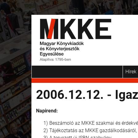
Hírek
2006.12.12. - Iga
Napirend:
Beszámoló az MKKE szakmai és érdekvéde
Tájékoztatás az MKKE gazdálkodásáról, a
A tervezett új ISBN-szabvány.