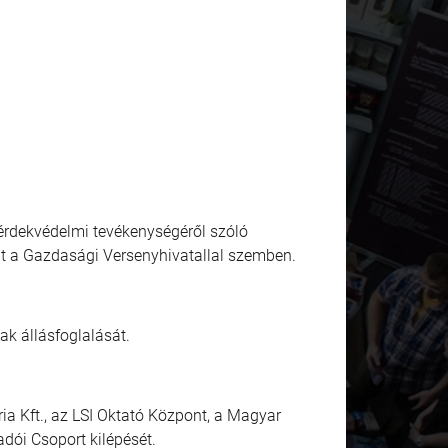
 érdekvédelmi tevékenységéről szóló
át a Gazdasági Versenyhivatallal szemben.
k állásfoglalását.
a Kft., az LSI Oktató Központ, a Magyar
dói Csoport kilépését.