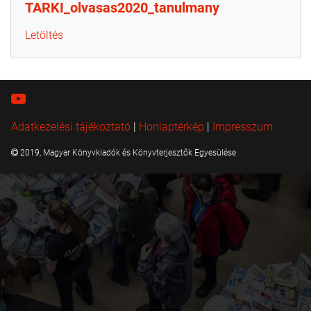
TARKI_olvasas2020_tanulmany
Letöltés
Adatkezelési tájékoztató
|
Honlaptérkép
|
Impresszum
2019, Magyar Könyvkiadók és Könyvterjesztők Egyesülése