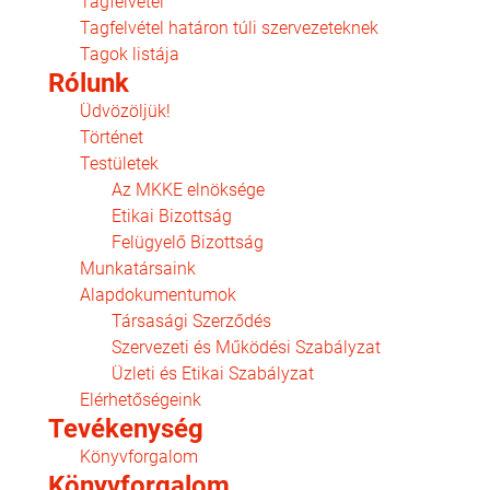
Tagfelvétel
Tagfelvétel határon túli szervezeteknek
Tagok listája
Rólunk
Üdvözöljük!
Történet
Testületek
Az MKKE elnöksége
Etikai Bizottság
Felügyelő Bizottság
Munkatársaink
Alapdokumentumok
Társasági Szerződés
Szervezeti és Működési Szabályzat
Üzleti és Etikai Szabályzat
Elérhetőségeink
Tevékenység
Könyvforgalom
Könyvforgalom