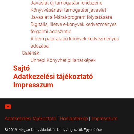
Javaslat új támogatási rendszerre
Könyvvásárlási támogatási javaslat
Javaslat a Márai-program folytatására
Digitális, illetve e-könyvek kedvezményes
forgalmi adószintje
A nem papíralapú könyvek kedvezményes
adózása
Galériák
Ünnepi Könyvhét pillanatképek
Sajtó
Adatkezelési tájékoztató
Impresszum
Adatkezelési tájékoztató
|
Honlaptérkép
|
Impresszum
2019, Magyar Könyvkiadók és Könyvterjesztők Egyesülése