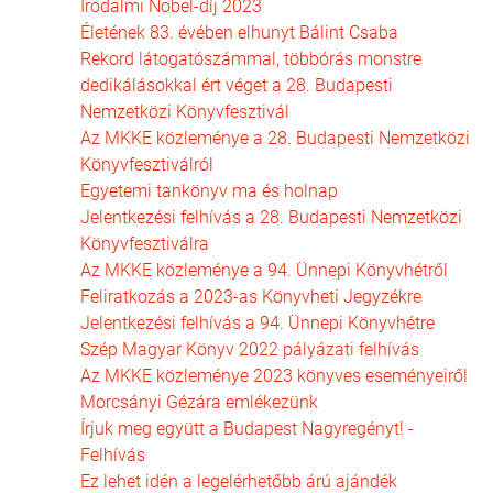
Irodalmi Nobel-díj 2023
Életének 83. évében elhunyt Bálint Csaba
Rekord látogatószámmal, többórás monstre
dedikálásokkal ért véget a 28. Budapesti
Nemzetközi Könyvfesztivál
Az MKKE közleménye a 28. Budapesti Nemzetközi
Könyvfesztiválról
Egyetemi tankönyv ma és holnap
Jelentkezési felhívás a 28. Budapesti Nemzetközi
Könyvfesztiválra
Az MKKE közleménye a 94. Ünnepi Könyvhétről
Feliratkozás a 2023-as Könyvheti Jegyzékre
Jelentkezési felhívás a 94. Ünnepi Könyvhétre
Szép Magyar Könyv 2022 pályázati felhívás
Az MKKE közleménye 2023 könyves eseményeiről
Morcsányi Gézára emlékezünk
Írjuk meg együtt a Budapest Nagyregényt! -
Felhívás
Ez lehet idén a legelérhetőbb árú ajándék