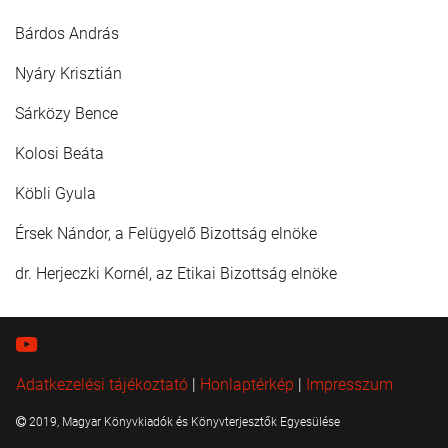
Bárdos András
Nyáry Krisztián
Sárközy Bence
Kolosi Beáta
Köbli Gyula
Érsek Nándor, a Felügyelő Bizottság elnöke
dr. Herjeczki Kornél, az Etikai Bizottság elnöke
Adatkezelési tájékoztató
|
Honlaptérkép
|
Impresszum
2019, Magyar Könyvkiadók és Könyvterjesztők Egyesülése