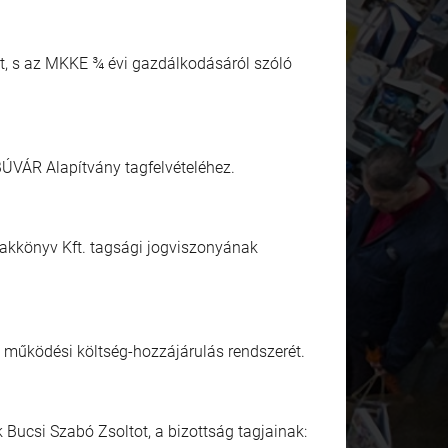
ét, s az MKKE ¾ évi gazdálkodásáról szóló
BÚVÁR Alapítvány tagfelvételéhez.
zakkönyv Kft. tagsági jogviszonyának
a működési költség-hozzájárulás rendszerét.
 Bucsi Szabó Zsoltot, a bizottság tagjainak: