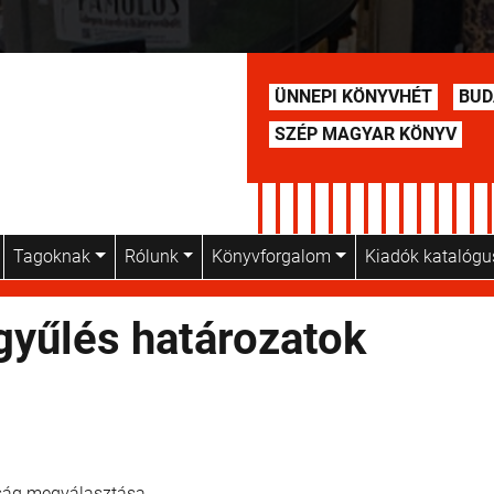
ÜNNEPI KÖNYVHÉT
BUD
SZÉP MAGYAR KÖNYV
Tagoknak
Rólunk
Könyvforgalom
Kiadók katalóg
gyűlés határozatok
tság megválasztása.