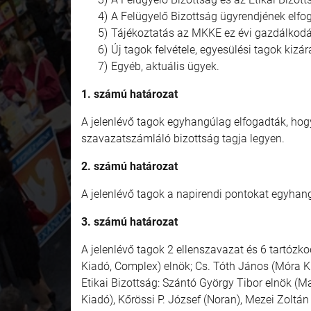
A Felügyelő Bizottság ügyrendjének elfo
Tájékoztatás az MKKE ez évi gazdálkodá
Új tagok felvétele, egyesülési tagok kizár
Egyéb, aktuális ügyek.
1. számú határozat
A jelenlévő tagok egyhangúlag elfogadták, hogy
szavazatszámláló bizottság tagja legyen.
2. számú határozat
A jelenlévő tagok a napirendi pontokat egyhan
3. számú határozat
A jelenlévő tagok 2 ellenszavazat és 6 tartózk
Kiadó, Complex) elnök; Cs. Tóth János (Móra Kia
Etikai Bizottság: Szántó György Tibor elnök (Ma
Kiadó), Kőrössi P. József (Noran), Mezei Zoltán