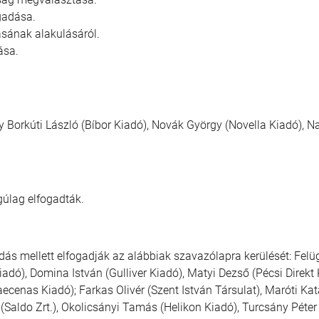
gadása.
sának alakulásáról.
ása.
 Borkúti László (Bíbor Kiadó), Novák György (Novella Kiadó), Na
gúlag elfogadták.
odás mellett elfogadják az alábbiak szavazólapra kerülését: Fel
dó), Domina István (Gulliver Kiadó), Matyi Dezső (Pécsi Direkt Kf
ecenas Kiadó); Farkas Olivér (Szent István Társulat), Maróti Kat
 (Saldo Zrt.), Okolicsányi Tamás (Helikon Kiadó), Turcsány Péter 