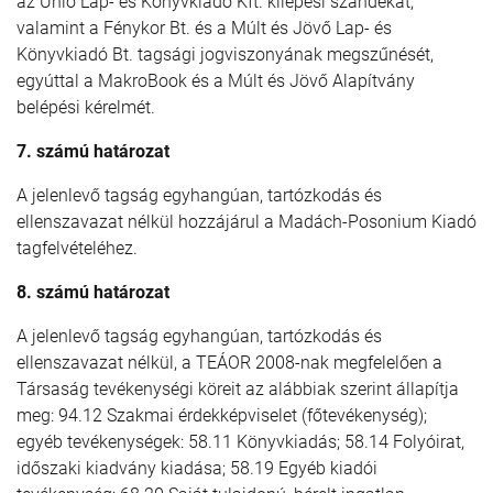
az Unió Lap- és Könyvkiadó Kft. kilépési szándékát,
valamint a Fénykor Bt. és a Múlt és Jövő Lap- és
Könyvkiadó Bt. tagsági jogviszonyának megszűnését,
egyúttal a MakroBook és a Múlt és Jövő Alapítvány
belépési kérelmét.
7. számú határozat
A jelenlevő tagság egyhangúan, tartózkodás és
ellenszavazat nélkül hozzájárul a Madách-Posonium Kiadó
tagfelvételéhez.
8. számú határozat
A jelenlevő tagság egyhangúan, tartózkodás és
ellenszavazat nélkül, a TEÁOR 2008-nak megfelelően a
Társaság tevékenységi köreit az alábbiak szerint állapítja
meg: 94.12 Szakmai érdekképviselet (főtevékenység);
egyéb tevékenységek: 58.11 Könyvkiadás; 58.14 Folyóirat,
időszaki kiadvány kiadása; 58.19 Egyéb kiadói