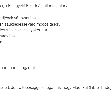
, a Felügyelő Bizottság állásfoglalása.
ndjének változtatása.
ében szükségessé váló módosítások.
sztási elvei és gyakorlata.
áhagyása.
a.
gyhangúan elfogadták.
llett, döntő többséggel elfogadták, hogy Mädl Pál (Libro-Trade