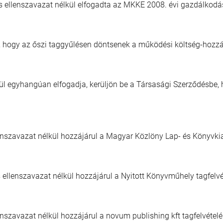
s ellenszavazat nélkül elfogadta az MKKE 2008. évi gazdálkodás
, hogy az őszi taggyűlésen döntsenek a működési költség-hozzájá
l egyhangúan elfogadja, kerüljön be a Társasági Szerződésbe, h
lenszavazat nélkül hozzájárul a Magyar Közlöny Lap- és Könyvkia
 ellenszavazat nélkül hozzájárul a Nyitott Könyvműhely tagfelvé
enszavazat nélkül hozzájárul a novum publishing kft tagfelvételé