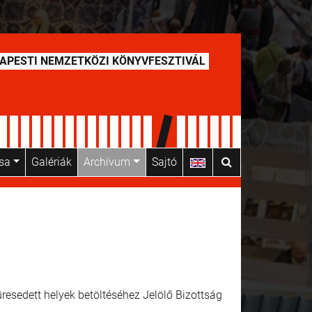
APESTI NEMZETKÖZI KÖNYVFESZTIVÁL
usa
Galériák
Archívum
Sajtó
resedett helyek betöltéséhez Jelölő Bizottság