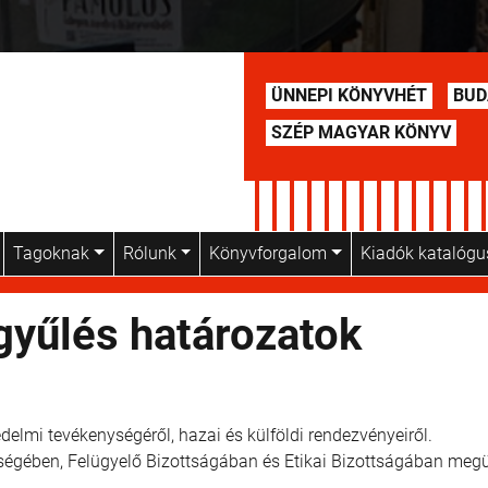
ÜNNEPI KÖNYVHÉT
BUD
SZÉP MAGYAR KÖNYV
Tagoknak
Rólunk
Könyvforgalom
Kiadók katalóg
gyűlés határozatok
mi tevékenységéről, hazai és külföldi rendezvényeiről.
kségében, Felügyelő Bizottságában és Etikai Bizottságában megü