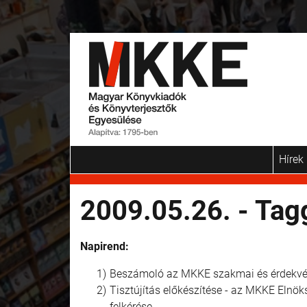
Hírek
2009.05.26. - Tag
Napirend:
Beszámoló az MKKE szakmai és érdekvédel
Tisztújítás előkészítése - az MKKE Elnö
felkérése.