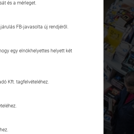
át és a mérleget.
rulás FB-javasolta új rendjéről.
ogy egy elnökhelyettes helyett két
dó Kft. tagfelvételéhez.
teléhez.
hez.