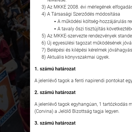
Az MKKE 2008. évi mérlegének elfogadása
A Társasági Szerződés módosítása
A működési költség-hozzájárulás re
A tavaly őszi tisztújítás következt
Az MKKE-szervezte rendezvények standelo
Új egyesülési tagozat működésének jóv
Belépési és kilépési kérelmek jóváhagyás
Aktuális könyvszakmai ügyek.
1.
számú
határozat
A jelenlévő tagok a fenti napirendi pontokat e
2.
számú
határozat
A jelenlévő tagok egyhangúan, 1 tartózkodás me
(Corvina) a Jelölő Bizottság tagja legyen.
3. számú határozat