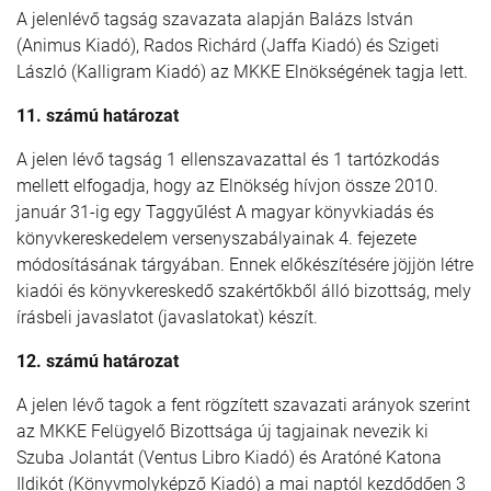
A jelenlévő tagság szavazata alapján Balázs István
(Animus Kiadó), Rados Richárd (Jaffa Kiadó) és Szigeti
László (Kalligram Kiadó) az MKKE Elnökségének tagja lett.
11. számú határozat
A jelen lévő tagság 1 ellenszavazattal és 1 tartózkodás
mellett elfogadja, hogy az Elnökség hívjon össze 2010.
január 31-ig egy Taggyűlést A magyar könyvkiadás és
könyvkereskedelem versenyszabályainak 4. fejezete
módosításának tárgyában. Ennek előkészítésére jöjjön létre
kiadói és könyvkereskedő szakértőkből álló bizottság, mely
írásbeli javaslatot (javaslatokat) készít.
12. számú határozat
A jelen lévő tagok a fent rögzített szavazati arányok szerint
az MKKE Felügyelő Bizottsága új tagjainak nevezik ki
Szuba Jolantát (Ventus Libro Kiadó) és Aratóné Katona
Ildikót (Könyvmolyképző Kiadó) a mai naptól kezdődően 3