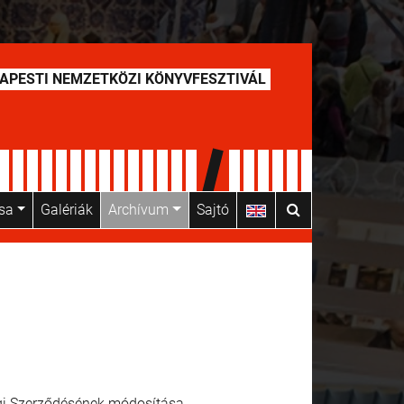
APESTI NEMZETKÖZI KÖNYVFESZTIVÁL
usa
Galériák
Archívum
Sajtó
gi Szerződésének módosítása.