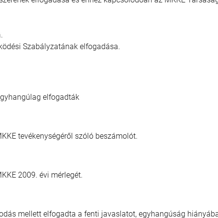
.
űködési Szabályzatának elfogadása.
 egyhangúlag elfogadták
MKKE tevékenységéről szóló beszámolót.
MKKE 2009. évi mérlegét.
kodás mellett elfogadta a fenti javaslatot, egyhangúság hiányá