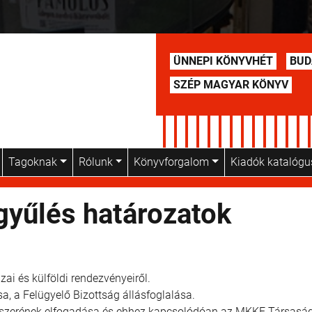
ÜNNEPI KÖNYVHÉT
BUD
SZÉP MAGYAR KÖNYV
Tagoknak
Rólunk
Könyvforgalom
Kiadók katalóg
gyűlés határozatok
i és külföldi rendezvényeiről.
, a Felügyelő Bizottság állásfoglalása.
ndszerének elfogadása és ehhez kapcsolódóan az MKKE Társasá