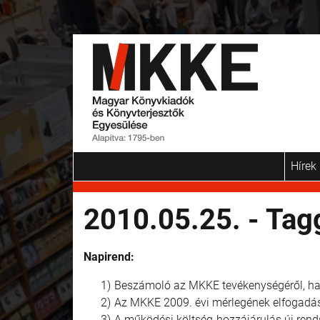
Hírek
2010.05.25. - Tag
Napirend:
Beszámoló az MKKE tevékenységéről, haza
Az MKKE 2009. évi mérlegének elfogadása
A működési költség-hozzájárulás új re