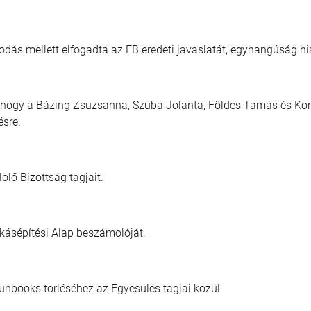
zkodás mellett elfogadta az FB eredeti javaslatát, egyhangúság 
hogy a Bázing Zsuzsanna, Szuba Jolanta, Földes Tamás és Kond
ésre.
ölő Bizottság tagjait.
kásépítési Alap beszámolóját.
unbooks törléséhez az Egyesülés tagjai közül.