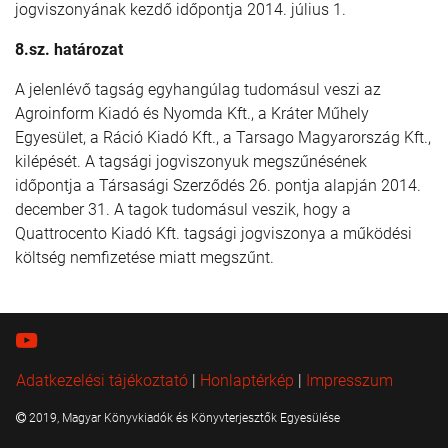
jogviszonyának kezdő időpontja 2014. július 1.
8.sz. határozat
A jelenlévő tagság egyhangúlag tudomásul veszi az
Agroinform Kiadó és Nyomda Kft., a Kráter Műhely
Egyesület, a Ráció Kiadó Kft., a Tarsago Magyarország Kft.,
kilépését. A tagsági jogviszonyuk megszűnésének
időpontja a Társasági Szerződés 26. pontja alapján 2014.
december 31. A tagok tudomásul veszik, hogy a
Quattrocento Kiadó Kft. tagsági jogviszonya a működési
költség nemfizetése miatt megszűnt.
Adatkezelési tájékoztató
|
Honlaptérkép
|
Impresszum
2019, Magyar Könyvkiadók és Könyvterjesztők Egyesülése