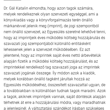
Dr. Gál Katalin elmondta, hogy azon tagok számára,
melyek rendelkeznek olyan szervezeti egységgel, ami a
könyvkiadás vagy a könyvforgalmazás terén önálló
márkanévvel jelenik meg (imprint), de jogi szempontból
nem önálló szervezet, az Egyesülés szeretné lehetővé tenni,
hogy az imprintjeik éves működési költség hozzájárulás és
szavazati jog szempontjából különálló entitásként
lehessenek jelen a szervezet működésében. Ez azt
jelentené, hogy az imprintek saját éves nettó árbevételük
alapján fizetik a működési költség hozzájárulást, és az
imprintekkel rendelkező tag szavazati joga az imprintek
szavazati jogának összege. Íly módon azok a kiadók,
melyek korábban önálló tagként járultak hozzá az
Egyesülés működéséhez, összesített szavazattal ugyan, de
a továbbiakban is különállóan tudnak tagok maradni. Azok
a tagok, akiknek imprintjeik vannak, saját döntésük alapján
térhetnek át erre a hozzájárulási módra, vagy maradhatnak
a jelenleginél. A változtatási szándékot írásban szükséges