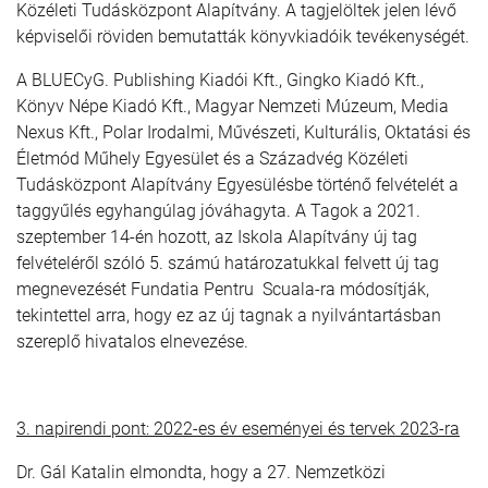
Közéleti Tudásközpont Alapítvány. A tagjelöltek jelen lévő
képviselői röviden bemutatták könyvkiadóik tevékenységét.
A BLUECyG. Publishing Kiadói Kft., Gingko Kiadó Kft.,
Könyv Népe Kiadó Kft., Magyar Nemzeti Múzeum, Media
Nexus Kft., Polar Irodalmi, Művészeti, Kulturális, Oktatási és
Életmód Műhely Egyesület és a Századvég Közéleti
Tudásközpont Alapítvány Egyesülésbe történő felvételét a
taggyűlés egyhangúlag jóváhagyta. A Tagok a 2021.
szeptember 14-én hozott, az Iskola Alapítvány új tag
felvételéről szóló 5. számú határozatukkal felvett új tag
megnevezését Fundatia Pentru Scuala-ra módosítják,
tekintettel arra, hogy ez az új tagnak a nyilvántartásban
szereplő hivatalos elnevezése.
3. napirendi pont: 2022-es év eseményei és tervek 2023-ra
Dr. Gál Katalin elmondta, hogy a 27. Nemzetközi