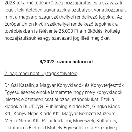
2023-tól a működési költség hozzájárulás és a szavazati
jogok tekintetében ugyanazok a szabályok vonatkozzanak,
mint a magyarországi székhellyel rendelkező tagokra. Az
Európai Unión kívüli székhellyel rendelkező tagoknak a
továbbiakban is félévente 25.000 Ft a működési költség
hozzájárulásuk és egy szavazati jog illeti meg őket.
8/2022. számú határozat
2. napirendi pont: Új tagok felvétele
Dr. Gál Katalin, a Magyar Könyvkiadók és Könyvterjesztők
Egyesülésének elnöke ismertette, hogy mely könyvkiadók
jelezték előzetesen csatlakozási szándékukat. Ezek a
kiadók a BLUECyG. Publishing Kiadói Kft., Gingko Kiadó
Kft., Könyv Népe Kiadó Kft., Magyar Nemzeti Múzeum,
Media Nexus Kft., Polar Irodalmi, Művészeti, Kulturális,
Oktatási és Életmód Műhely Egyesület és a Századvég