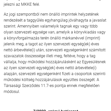
jelezni az MKKE felé.
Az jogi szempontból nem önálló imprintek helyzetének
rendezését a taggyűlés egyhangúlag jóváhagyta a javaslat
szerint. Amennyiben valamelyik tagnak egy vagy több
olyan szervezeti egysége van, amelyik a könyvkiadás vagy
a könyvforgalmazás terén önálló márkanévvel (imprint)
jelenik meg, a tagot az ilyen szervezeti egység(ek) éves
nettó árbevétele(i) után, szervezeti egységenként számított
szavazatok összessége illeti meg, feltéve, hogy a tag
vállalja, hogy működési hozzájárulásként az Egyesülésnek
az ilyen szervezeti egység(ek) éves nettó árbevétele(i)
alapján, szervezeti egységenként fizeti a csoportok szerinti
működési költség hozzájárulások együttes összegét. A
Társasági Szerződés 11.7-es pontja ennek megfelelően
módosul.