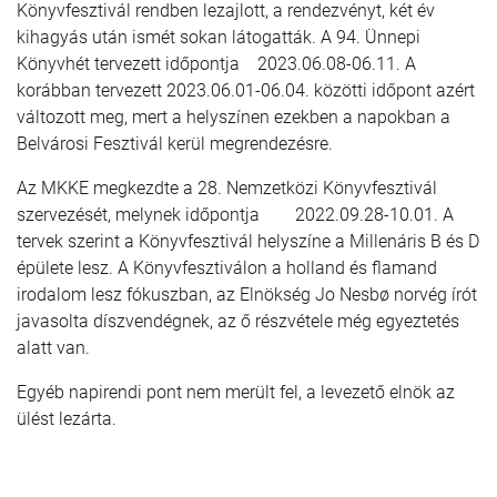
Könyvfesztivál rendben lezajlott, a rendezvényt, két év
kihagyás után ismét sokan látogatták. A 94. Ünnepi
Könyvhét tervezett időpontja 2023.06.08-06.11. A
korábban tervezett 2023.06.01-06.04. közötti időpont azért
változott meg, mert a helyszínen ezekben a napokban a
Belvárosi Fesztivál kerül megrendezésre.
Az MKKE megkezdte a 28. Nemzetközi Könyvfesztivál
szervezését, melynek időpontja 2022.09.28-10.01. A
tervek szerint a Könyvfesztivál helyszíne a Millenáris B és D
épülete lesz. A Könyvfesztiválon a holland és flamand
irodalom lesz fókuszban, az Elnökség Jo Nesbø norvég írót
javasolta díszvendégnek, az ő részvétele még egyeztetés
alatt van.
Egyéb napirendi pont nem merült fel, a levezető elnök az
ülést lezárta.