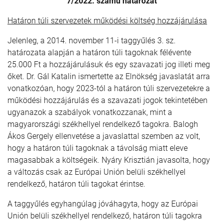
7/2022. számú határozat
Határon túli szervezetek működési költség hozzájárulása
Jelenleg, a 2014. november 11-i taggyűlés 3. sz.
határozata alapján a határon túli tagoknak félévente
25.000 Ft a hozzájárulásuk és egy szavazati jog illeti meg
őket. Dr. Gál Katalin ismertette az Elnökség javaslatát arra
vonatkozóan, hogy 2023-tól a határon túli szervezetekre a
működési hozzájárulás és a szavazati jogok tekintetében
ugyanazok a szabályok vonatkozzanak, mint a
magyarországi székhellyel rendelkező tagokra. Balogh
Ákos Gergely ellenvetése a javaslattal szemben az volt,
hogy a határon túli tagoknak a távolság miatt eleve
magasabbak a költségeik. Nyáry Krisztián javasolta, hogy
a változás csak az Európai Unión belüli székhellyel
rendelkező, határon túli tagokat érintse.
A taggyűlés egyhangúlag jóváhagyta, hogy az Európai
Unión belüli székhellyel rendelkező, határon túli tagokra