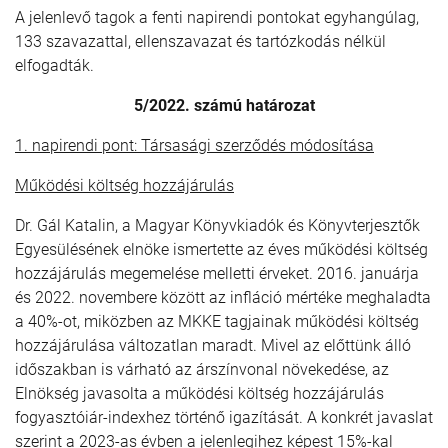
A jelenlevő tagok a fenti napirendi pontokat egyhangúlag,
133 szavazattal, ellenszavazat és tartózkodás nélkül
elfogadták.
5/2022. számú határozat
1. napirendi pont: Társasági szerződés módosítása
Működési költség hozzájárulás
Dr. Gál Katalin, a Magyar Könyvkiadók és Könyvterjesztők
Egyesülésének elnöke ismertette az éves működési költség
hozzájárulás megemelése melletti érveket. 2016. januárja
és 2022. novembere között az infláció mértéke meghaladta
a 40%-ot, miközben az MKKE tagjainak működési költség
hozzájárulása változatlan maradt. Mivel az előttünk álló
időszakban is várható az árszínvonal növekedése, az
Elnökség javasolta a működési költség hozzájárulás
fogyasztóiár-indexhez történő igazítását. A konkrét javaslat
szerint a 2023-as évben a jelenlegihez képest 15%-kal