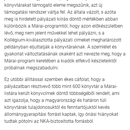
könyvtárakat támogató eleme megszűnik, azt új
támogatási rendszer váltja fel. Az általa vázolt, s azóta
meg is hirdetett pályázati kiírás döntő mértékben abban
különbözik a Márai-programtól, hogy azon előkészületben
lévő, meg nem jelent művekkel lehet pályázni, s a
Kollégium-kiválasztotta pályázati címeket meghatározott
példányban eljuttatják a könyvtáraknak. A szemlélet és
gyakorlat változtatásának okaként azt nevezte meg, hogy a
Márai-program keretében a kiadók elfekvő készleteiktől
próbálnak megszabadulni.
Ez utóbbi állítással szemben ékes cáfolat, hogy a
pályázatban résztvevő több mint 600 könyvtár a Márai-
listára került könyvcímek döntő többségéből rendelt, ami
azt igazolja, hogy a magyarországi és határon túli
könyvtárak tulajdonosuktól és fenntartójuktól kevés
állománygyarapítási forrást kaptak, így óriási hiányokat
tudtak pótolni az NKA-biztosította forrásból.