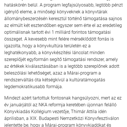
hatáskörén belül. A program legfajsúlyosabb, legtöbb pénzt
igénylő eleme, a minőségi könyveknek a könyvtárak
állománybeszerzésén keresztül történő támogatása sajnos
az elmúlt két esztendőben egyszer sem érte el az eredetileg
optimálisnak tartott évi 1 milliárd forintos támogatási
összeget. A kevesebb mint felére mérséklődött forrás is
igazolta, hogy a könyvkultúra területén ez a
leghatékonyabb, a könyvkészítési láncolat minden
szereplőjét egyformán segítő támogatási rendszer, amely
az értékek kiválasztásában is a legtöbb szereplőnek adott
beleszólási lehetőséget, azaz a Márai-program a
rendszerváltás óta kétségkívül a kultúratámogatás
legdemokratikusabb formája.
Mindezt azért tartottuk fontosnak hangsúlyozni, mert az ez
év januárjától az NKA reformja keretében újonnan felálló
Könyvkiadás Kollégium vezetője, Thimár Attila idén
áprilisban, a XIX. Budapesti Nemzetközi Könyvfesztiválon
jelentette be, hogy a Márai-program könyvkiadókat és