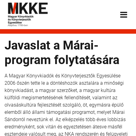
Javaslat a Márai-
program folytatására
A Magyar Könyvkiadók és Könyvterjesztők Egyesülése
2006 őszén tette le a döntéshozók asztalára a minőségi
könyvkiadást, a magyar szerzőket, a magyar kultúra
külföldi megismertetésének fellendítését, valamint az
olvasáskultúra fejlesztését szolgáló, öt, egymásra épülő
elemből álló állami támogatási programot, melyet Márai
Sándorról neveztünk el. Az elképzelés több éves lobbizás
eredményként, sok vitán és egyeztetésen átesve másfél
esztendeje valósult meg, az NKA rendszerén és felügyeleti