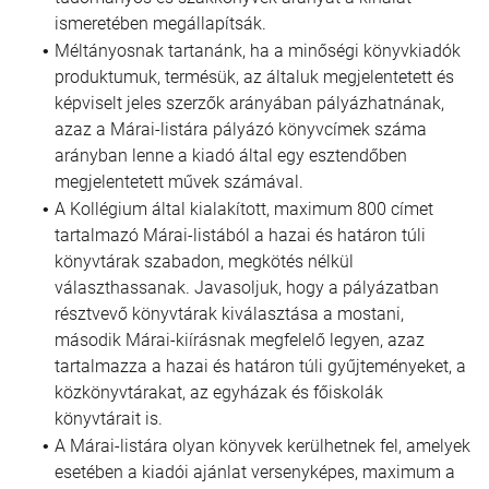
ismeretében megállapítsák.
Méltányosnak tartanánk, ha a minőségi könyvkiadók
produktumuk, termésük, az általuk megjelentetett és
képviselt jeles szerzők arányában pályázhatnának,
azaz a Márai-listára pályázó könyvcímek száma
arányban lenne a kiadó által egy esztendőben
megjelentetett művek számával.
A Kollégium által kialakított, maximum 800 címet
tartalmazó Márai-listából a hazai és határon túli
könyvtárak szabadon, megkötés nélkül
választhassanak. Javasoljuk, hogy a pályázatban
résztvevő könyvtárak kiválasztása a mostani,
második Márai-kiírásnak megfelelő legyen, azaz
tartalmazza a hazai és határon túli gyűjteményeket, a
közkönyvtárakat, az egyházak és főiskolák
könyvtárait is.
A Márai-listára olyan könyvek kerülhetnek fel, amelyek
esetében a kiadói ajánlat versenyképes, maximum a