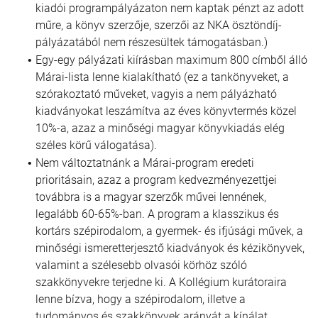
kiadói programpályázaton nem kaptak pénzt az adott
műre, a könyv szerzője, szerzői az NKA ösztöndíj-
pályázatából nem részesültek támogatásban.)
Egy-egy pályázati kiírásban maximum 800 címből álló
Márai-lista lenne kialakítható (ez a tankönyveket, a
szórakoztató műveket, vagyis a nem pályázható
kiadványokat leszámítva az éves könyvtermés közel
10%-a, azaz a minőségi magyar könyvkiadás elég
széles körű válogatása).
Nem változtatnánk a Márai-program eredeti
prioritásain, azaz a program kedvezményezettjei
továbbra is a magyar szerzők művei lennének,
legalább 60-65%-ban. A program a klasszikus és
kortárs szépirodalom, a gyermek- és ifjúsági művek, a
minőségi ismeretterjesztő kiadványok és kézikönyvek,
valamint a szélesebb olvasói körhöz szóló
szakkönyvekre terjedne ki. A Kollégium kurátoraira
lenne bízva, hogy a szépirodalom, illetve a
tudományos és szakkönyvek arányát a kínálat