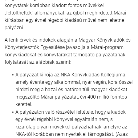
könyvtárak korábban kiadott fontos művekkel
„feltölthették" állományukat, az újból meghirdetett Márai-
kiírásban egy évnél régebbi kiadású művel nem lehetne
pályázni.
A fenti érvek és indokok alapján a Magyar Könyvkiadók és
Könyvterjesztők Egyesülése javasolja a Márai-program
könyvkiadókat és könyvtárakat támogató pályázatának
folytatását az alábbiak szerint:
A pályázat kiírója az NKA Könyvkiadás Kollégiuma,
amely évente egy alkalommal, nyár végén, kora ősszel
hirdeti meg a hazai és határon túli magyar kiadókat
megszólító Márai-pályázatát, évi 400 millió forintos
kerettel.
A pályázaton való részvétel feltétele, hogy a kiadók
egy évnél régebbi könyvvel egyáltalán nem, s
kizárólag olyan művekkel pályázhatnak, amelyre az
NKA-tól korábban nem nyertek el támogatást. (Azaz