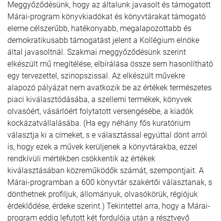
Meggyőződésünk, hogy az általunk javasolt és támogatott
Márai-program könyvkiadókat és könyvtárakat támogató
eleme célszerűbb, hatékonyabb, megalapozottabb és
demokratikusabb támogatást jelent a Kollégium elnöke
által javasoltnál. Szakmai meggyőződésünk szerint
elkészült mű megítélése, elbírálása össze sem hasonlítható
egy tervezettel, szinopszissal. Az elkészült művekre
alapozó pályázat nem avatkozik be az értékek természetes
piaci kiválasztódásába, a szellemi termékek, könyvek
olvasóért, vásárlóért folytatott versengésébe, a kiadók
kockázatvállalásába. (Ha egy néhány fős kuratórium
választja ki a címeket, s e választással egyúttal dönt arról
is, hogy ezek a művek kerüljenek a könyvtárakba, ezzel
rendkívüli mértékben csökkentik az értékek
kiválasztásában közreműködők számát, szempontjait. A
Márai-programban a 600 könyvtár szakértői választanak, s
dönthetnek profiljuk, állományuk, olvasókörük, régiójuk
érdeklődése, érdeke szerint.) Tekintettel arra, hogy a Márai-
program eddig lefutott két fordulója után a résztvevő