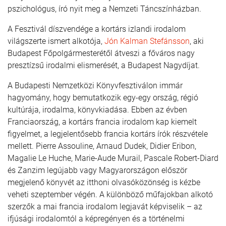
pszichológus, író nyit meg a Nemzeti Táncszínházban.
A Fesztivál díszvendége a kortárs izlandi irodalom
világszerte ismert alkotója,
Jón Kalman Stefánsson
, aki
Budapest Főpolgármesterétől átveszi a főváros nagy
presztízsű irodalmi elismerését, a Budapest Nagydíjat.
A Budapesti Nemzetközi Könyvfesztiválon immár
hagyomány, hogy bemutatkozik egy-egy ország, régió
kultúrája, irodalma, könyvkiadása. Ebben az évben
Franciaország, a kortárs francia irodalom kap kiemelt
figyelmet, a legjelentősebb francia kortárs írók részvétele
mellett. Pierre Assouline, Arnaud Dudek, Didier Eribon,
Magalie Le Huche, Marie-Aude Murail, Pascale Robert-Diard
és Zanzim legújabb vagy Magyarországon először
megjelenő könyvét az itthoni olvasóközönség is kézbe
veheti szeptember végén. A különböző műfajokban alkotó
szerzők a mai francia irodalom legjavát képviselik – az
ifjúsági irodalomtól a képregényen és a történelmi