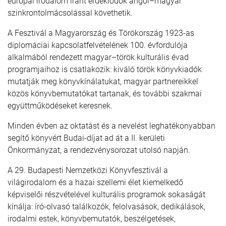
európai irodalom iránt érdeklődők angol–magyar
szinkrontolmácsolással követhetik.
A Fesztivál a Magyarország és Törökország 1923-as
diplomáciai kapcsolatfelvételének 100. évfordulója
alkalmából rendezett magyar–török kulturális évad
programjaihoz is csatlakozik: kiváló török könyvkiadók
mutatják meg könyvkínálatukat, magyar partnereikkel
közös könyvbemutatókat tartanak, és további szakmai
együttműködéseket keresnek.
Minden évben az oktatást és a nevelést leghatékonyabban
segítő könyvért Budai-díjat ad át a II. kerületi
Önkormányzat, a rendezvénysorozat utolsó napján.
A 29. Budapesti Nemzetközi Könyvfesztivál a
világirodalom és a hazai szellemi élet kiemelkedő
képviselői részvételével kulturális programok sokaságát
kínálja: író-olvasó találkozók, felolvasások, dedikálások,
irodalmi estek, könyvbemutatók, beszélgetések,