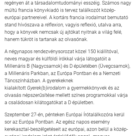
regényen át a társadalomtudományi esszéig. Számos nagy
múltú francia könyvkiadó is tervez találkozót közép-
európai partnereivel. A kortárs francia irodalmat bemutató
stand hívószava a
réflexion,
vagyis reflexió, utalva arra,
hogy a könyvek nemcsak új ajtókat nyitnak a világ felé,
hanem tükröt is tartanak az olvasónak.
A négynapos rendezvénysorozat közel 150 kiállítóval,
neves magyar és külföldi írókkal várja látogatóit a
Millenáris B (Nagycsarnok) és D épületében (Üvegcsarnok),
a Millenáris Parkban, az Európa Pontban és a Nemzeti
Táncszínházban. A gyerekeknek
kialakított
Gyerek(b)irodalom
a gyermekkönyvek és az
olvasás népszerűsítése mellett színes programokkal várja
a családosan kilátogatókat a D épületben.
Szeptember 27-én, pénteken Európai Írótalálkozóra kerül
sor az Európa Pontban. Az egész napos esemény
kerekasztal-beszélgetéseit az európai, azon belül a közép-