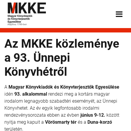
Az MKKE közleménye
a 93. Ünnepi
Könyvhétről
A
Magyar Könyvkiadók és Könyvterjesztők Egyesülése
idén
93. alkalommal
rendezi meg a kortárs magyar
irodalom legnagyobb szabadtéri eseményét, az Ünnepi
Könyvhetet. Az év egyik legfontosabb irodalmi
rendezvénysorozata ebben az évben
június 9-12.
között
nyitja meg kapuit a
Vörösmarty tér
és a
Duna-korzó
területén.