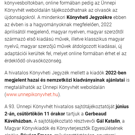
könyvesboltokban, online formában pedig az Ünnepi
Könyvhét weboldalán tájékozódhatnak az olvasók az
újdonságokról. A mindenkori
Könyvheti Jegyzékre
ebben
az évben is a hagyományoknak megfelelően, 2022
áprilisától megjelenő, magyar nyelven, magyar szerzőtől
származó első kiadású művek, illetve klasszikus magyar
nyelvű, magyar szerzőjű művek átdolgozott kiadásai, új
adaptációi kerültek fel, melyet online formában érhet el az
érdeklődő olvasóközönség.
A hivatalos Könyvheti Jegyzék mellett a kiadók
2022-ben
megjelent hazai és nemzetközi kiadványainak ajánlatai
is
megtalálhatók az Ünnepi Könyvhét weboldalán
(
www.unnepikonyvhet.hu
).
A 93. Ünnepi Könyvhét hivatalos sajtótájékoztatóját
június
2-án, csütörtökön 11 órakor
tartjuk a
Gerbeaud
Kávéházban.
A sajtótájékoztató résztvevői
Gál Katalin
, a
Magyar Könyvkiadók és Könyvterjesztők Egyesülésének