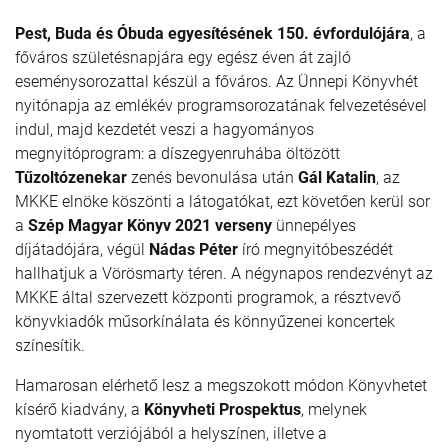
Pest, Buda és Óbuda egyesítésének 150. évfordulójára
, a
főváros születésnapjára egy egész éven át zajló
eseménysorozattal készül a főváros. Az Ünnepi Könyvhét
nyitónapja az emlékév programsorozatának felvezetésével
indul, majd kezdetét veszi a hagyományos
megnyitóprogram: a díszegyenruhába öltözött
Tűzoltózenekar
zenés bevonulása után
Gál Katalin
, az
MKKE elnöke köszönti a látogatókat, ezt követően kerül sor
a
Szép Magyar Könyv 2021 verseny
ünnepélyes
díjátadójára, végül
Nádas Péter
író megnyitóbeszédét
hallhatjuk a Vörösmarty téren. A négynapos rendezvényt az
MKKE által szervezett központi programok, a résztvevő
könyvkiadók műsorkínálata és könnyűzenei koncertek
színesítik.
Hamarosan elérhető lesz a megszokott módon Könyvhetet
kísérő kiadvány, a
Könyvheti Prospektus
, melynek
nyomtatott verziójából a helyszínen, illetve a