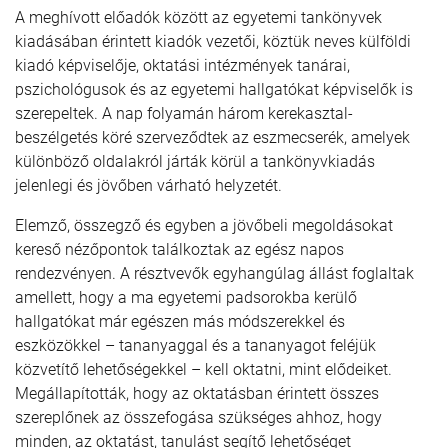
A meghívott előadók között az egyetemi tankönyvek
kiadásában érintett kiadók vezetői, köztük neves külföldi
kiadó képviselője, oktatási intézmények tanárai,
pszichológusok és az egyetemi hallgatókat képviselők is
szerepeltek. A nap folyamán három kerekasztal-
beszélgetés köré szerveződtek az eszmecserék, amelyek
különböző oldalakról járták körül a tankönyvkiadás
jelenlegi és jövőben várható helyzetét.
Elemző, összegző és egyben a jövőbeli megoldásokat
kereső nézőpontok találkoztak az egész napos
rendezvényen. A résztvevők egyhangúlag állást foglaltak
amellett, hogy a ma egyetemi padsorokba kerülő
hallgatókat már egészen más módszerekkel és
eszközökkel – tananyaggal és a tananyagot feléjük
közvetítő lehetőségekkel – kell oktatni, mint elődeiket.
Megállapították, hogy az oktatásban érintett összes
szereplőnek az összefogása szükséges ahhoz, hogy
minden, az oktatást, tanulást segítő lehetőséget