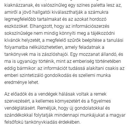
kiaknázzanak, és valószínűleg egy színes paletta lesz az,
amiről a jövő hallgatói kiválaszthatják a számukra
legmegfelelőbb tartalmakat és az azokat hordozó
eszközöket. Elhangzott, hogy az információszerzés
sokszínűsége nem mindig könnyíti meg a tájékozódni
kívánók helyzetét, a megfelelő szűrők beépítése a tanulási
folyamatba nélkülözhetetlen, amely feladatnak a
tankönyvek ma is zászlóshajói. Egy mozzanat állandó, és
ma is ugyanúgy történik, mint az emberiség történetében
eddig bármikor: az információt tudássá alakítani csakis az
emberi szintetizáló gondolkodás és szellemi munka
eredménye lehet.
Az előadók és a vendégek hálásak voltak a remek
szervezésért, a kellemes környezetért és a figyelmes
vendéglátásért. Reméljük, hogy új gondolatokkal és
szándékokkal folytatják mindennapi munkájukat a magyar
felsőfokú tankönyvkiadás érdekében.