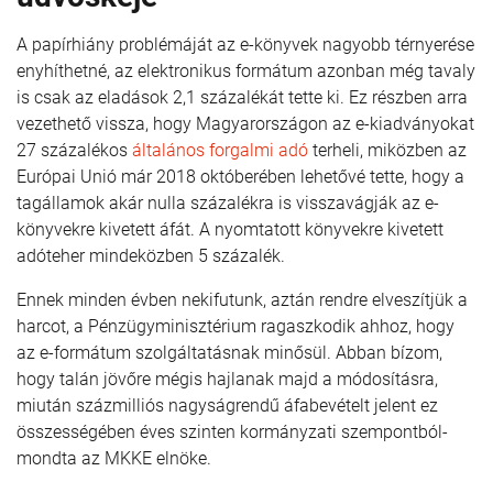
A papírhiány problémáját az e-könyvek nagyobb térnyerése
enyhíthetné, az elektronikus formátum azonban még tavaly
is csak az eladások 2,1 százalékát tette ki. Ez részben arra
vezethető vissza, hogy Magyarországon az e-kiadványokat
27 százalékos
általános forgalmi adó
terheli, miközben az
Európai Unió már 2018 októberében lehetővé tette, hogy a
tagállamok akár nulla százalékra is visszavágják az e-
könyvekre kivetett áfát. A nyomtatott könyvekre kivetett
adóteher mindeközben 5 százalék.
Ennek minden évben nekifutunk, aztán rendre elveszítjük a
harcot, a Pénzügyminisztérium ragaszkodik ahhoz, hogy
az e-formátum szolgáltatásnak minősül. Abban bízom,
hogy talán jövőre mégis hajlanak majd a módosításra,
miután százmilliós nagyságrendű áfabevételt jelent ez
összességében éves szinten kormányzati szempontból-
mondta az MKKE elnöke.