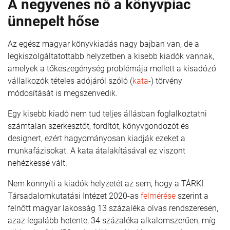
A negyvenes nő a könyvpiac
ünnepelt hőse
Az egész magyar könyvkiadás nagy bajban van, de a
legkiszolgáltatottabb helyzetben a kisebb kiadók vannak,
amelyek a tőkeszegénység problémája mellett a kisadózó
vállalkozók tételes adójáról szóló (
kata
-) törvény
módosítását is megszenvedik.
Egy kisebb kiadó nem tud teljes állásban foglalkoztatni
számtalan szerkesztőt, fordítót, könyvgondozót és
designert, ezért hagyományosan kiadják ezeket a
munkafázisokat. A kata átalakításával ez viszont
nehézkessé vált.
Nem könnyíti a kiadók helyzetét az sem, hogy a TÁRKI
Társadalomkutatási Intézet 2020-as
felmérése
szerint a
felnőtt magyar lakosság 13 százaléka olvas rendszeresen,
azaz legalább hetente, 34 százaléka alkalomszerűen, míg