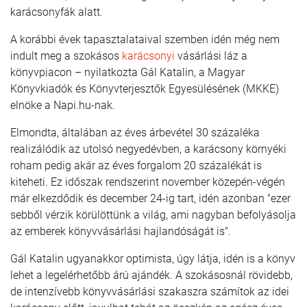
karácsonyfák alatt.
A korábbi évek tapasztalataival szemben idén még nem
indult meg a szokásos
karácsonyi
vásárlási láz a
könyvpiacon – nyilatkozta Gál Katalin, a Magyar
Könyvkiadók és Könyvterjesztők Egyesülésének (MKKE)
elnöke a Napi.hu-nak.
Elmondta, általában az éves árbevétel 30 százaléka
realizálódik az utolsó negyedévben, a karácsony környéki
roham pedig akár az éves forgalom 20 százalékát is
kiteheti. Ez időszak rendszerint november közepén-végén
már elkezdődik és december 24-ig tart, idén azonban "ezer
sebből vérzik körülöttünk a világ, ami nagyban befolyásolja
az emberek könyvvásárlási hajlandóságát is".
Gál Katalin ugyanakkor optimista, úgy látja, idén is a könyv
lehet a legelérhetőbb árú ajándék. A szokásosnál rövidebb,
de intenzívebb könyvvásárlási szakaszra számítok az idei