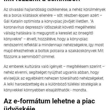
Az olvasási hajlandóság csökkenése, a nehéz körülmények
és a borús kilátások ellenére – sőt: részben éppen azért –
Gál Katalin optimista a könyvpiac jövőjét illetően. "A
koronavírus depresszív időszakát követő megélhetési
válság hatására is megugrott a kereslet az önsegítő
könyvekre" – érvelt, hozzátéve, hogy a könyvpiac
rendszerint reflektál a mindennapi nehézségekre, így most
majd érkezhetnek a boltok polcaira a szakácskönyvek Mit
főzzünk a semmiből? címmel.
Az emberek kultúrára való igényét – megítélésem szerint –
nehéz elvenni, segítséget nyújthat ugyanis abban, hogy
elviseljük az egyébként nehezen tolerálható nehézségeket.
A lelki harcedzettség és a különböző túlélési stratégiák a
könyvekkel könnyebben elsajátíthatók - mondta.
Az e-formátum lehetne a piac
üdvöskéje