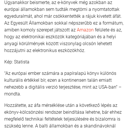
Ugyanakkor beismerte, az e-könyvek még azokban az
európai államokban sem tudták megtörni a nyomtatottak
egyeduralmát, ahol már csökkentették a rájuk kivetett áfát.
Az Egyesült Államokban sokkal népszerűbb ez a formátum,
amiben komoly szerepet játszott az
Amazon
felülete és az,
hogy az elektronikai eszközök kategóriájában és a helyi
anyagi körülmények között viszonylag olcsón lehetett
hozzájutni az elektronikus eszközökhöz.
Kép: Statista
"Az európai ember számára a papíralapú könyv különös
kulturális értékkel bír, ezen a kontinensen talán emiatt
nehezebb a digitális verzió terjesztése, mint az USA-ban" –
mondta.
Hozzátette, az áfa mérséklése után a következő lépés az
ekönyv-kölcsönzési rendszer beindítása lehetne, bár ehhez
megfelelő technikai feltételek teljesülésére és bizalomra is
szükség lenne. A balti államokban és a skandinávoknál