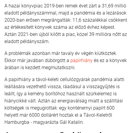
A hazai könyvpiac 2019-ben remek évet zárt a 31,69 millió
eladott példányszámmal, majd a pandémia és a lezárások
2020-ban erősen megrángatták: 11,6 százalékkal csökkent
az értékesített könyvek száma az előző évhez képest.
Aztán 2021-ben újból kilőtt a piac, közel 39 millióra nőtt az
eladott példányszám.
A problémák azonban már tavaly év végén kiütköztek.
Ekkor már javában dübörgött a
papírhiány
és ez a könyvek
árában is kezdett megmutatkozni.
A papírhiány a távol-keleti cellulózgyárak pandémia alatti
leállására vezethető vissza, ráadásul a visszagyűjtés is
leállt, így a kemény borítóhoz használt szürkelemez is
hiánycikké vált. Aztán az energiaválság miatt a szállítási
költségek is megugrottak: egy konténernyi papírt 600
helyett már 6000 dollárért hoztak el a Távol-Keletről
Hamburgba - magyarázta Gál Katalin.