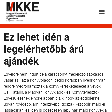
Ez lehet idén a
legelérhetőbb árú
ajándék
Egyelőre nem indult be a karácsonyt megelőző szokásos
vásárlási láz a könyvpiacon, pedig korábban ilyenkor már
rendre megrohamozták a könyvkereskedéseket a vevők.
Gál Katalin, a Magyar Könyvkiadók és Könyvterjesztők
Egyesülésének elnöke abban bízik, hogy az eddigieknél
ugyan rövidebb, ám intenzívebb időszak kezdődik majd el
lassacskán, és idén is bőségesen lapulnak majd könyvek a