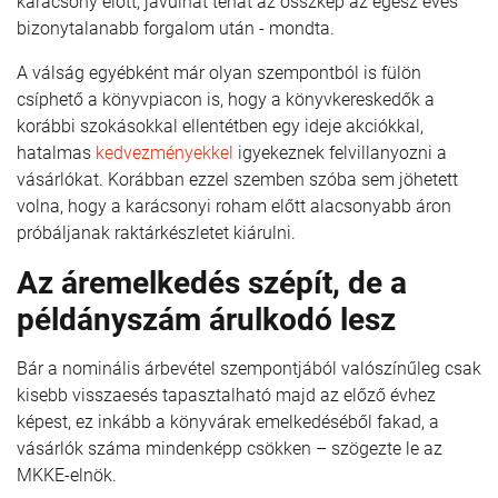
karácsony előtt, javulhat tehát az összkép az egész éves
bizonytalanabb forgalom után - mondta.
A válság egyébként már olyan szempontból is fülön
csíphető a könyvpiacon is, hogy a könyvkereskedők a
korábbi szokásokkal ellentétben egy ideje akciókkal,
hatalmas
kedvezményekkel
igyekeznek felvillanyozni a
vásárlókat. Korábban ezzel szemben szóba sem jöhetett
volna, hogy a karácsonyi roham előtt alacsonyabb áron
próbáljanak raktárkészletet kiárulni.
Az áremelkedés szépít, de a
példányszám árulkodó lesz
Bár a nominális árbevétel szempontjából valószínűleg csak
kisebb visszaesés tapasztalható majd az előző évhez
képest, ez inkább a könyvárak emelkedéséből fakad, a
vásárlók száma mindenképp csökken – szögezte le az
MKKE-elnök.