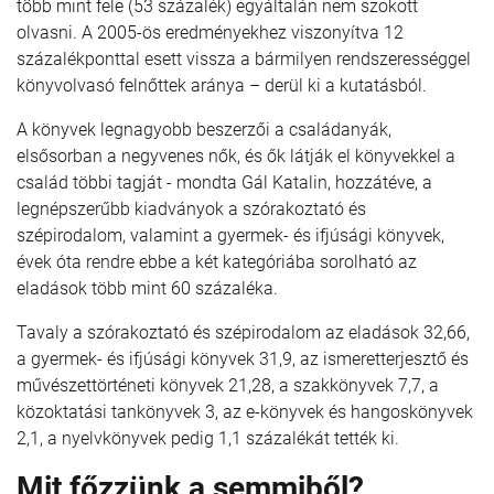
több mint fele (53 százalék) egyáltalán nem szokott
olvasni. A 2005-ös eredményekhez viszonyítva 12
százalékponttal esett vissza a bármilyen rendszerességgel
könyvolvasó felnőttek aránya – derül ki a kutatásból.
A könyvek legnagyobb beszerzői a családanyák,
elsősorban a negyvenes nők, és ők látják el könyvekkel a
család többi tagját - mondta Gál Katalin, hozzátéve, a
legnépszerűbb kiadványok a szórakoztató és
szépirodalom, valamint a gyermek- és ifjúsági könyvek,
évek óta rendre ebbe a két kategóriába sorolható az
eladások több mint 60 százaléka.
Tavaly a szórakoztató és szépirodalom az eladások 32,66,
a gyermek- és ifjúsági könyvek 31,9, az ismeretterjesztő és
művészettörténeti könyvek 21,28, a szakkönyvek 7,7, a
közoktatási tankönyvek 3, az e-könyvek és hangoskönyvek
2,1, a nyelvkönyvek pedig 1,1 százalékát tették ki.
Mit főzzünk a semmiből?