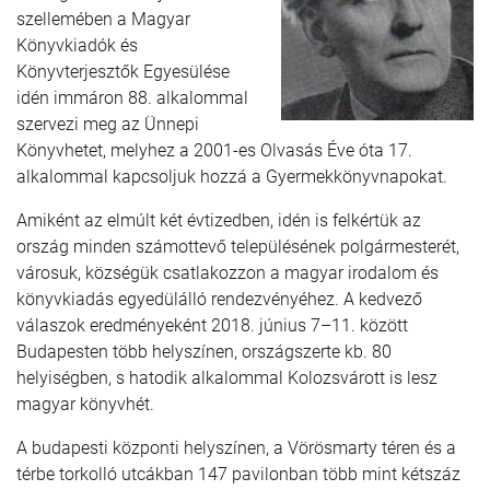
szellemében a Magyar
Könyvkiadók és
Könyvterjesztők Egyesülése
idén immáron 88. alkalommal
szervezi meg az Ünnepi
Könyvhetet, melyhez a 2001-es Olvasás Éve óta 17.
alkalommal kapcsoljuk hozzá a Gyermekkönyvnapokat.
Amiként az elmúlt két évtizedben, idén is felkértük az
ország minden számottevő településének polgármesterét,
városuk, községük csatlakozzon a magyar irodalom és
könyvkiadás egyedülálló rendezvényéhez. A kedvező
válaszok eredményeként 2018. június 7–11. között
Budapesten több helyszínen, országszerte kb. 80
helyiségben, s hatodik alkalommal Kolozsvárott is lesz
magyar könyvhét.
A budapesti központi helyszínen, a Vörösmarty téren és a
térbe torkolló utcákban 147 pavilonban több mint kétszáz