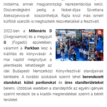
irodalma, annak magyarországi reprezentációja kerül.
Díszvendégként pedig a Nobel-díjas Szvetlana
Alekszijevics-et köszönthetjük. Rajta kívül más ismert
külföldi szerzők is megtisztelik részvételükkel a fesztivált.
2022-ben a
Millenáris D
(
Üvegcsarnok)
és a megújult
G
(Fogadó
) épületében,
valamint a
Parkban
lesz a
kiállítás és könyvvásár. A
mai naptól megnyitjuk a
jelentkezés lehetőségét az
idei Budapesti Nemzetközi Könyvfesztivál standjainak
bérlésére. A korábbi szokások szerint lehet
berendezett
standokat
,
külső pavilonokat
és
üres standterületeket
bérelni. Utóbbiak esetében a standépítők az egyéni igények
szerint rendezik be a kiadók megrendelései szerint a bérelt
területet.