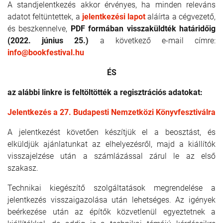
A standjelentkezés akkor érvényes, ha minden releváns
adatot feltüntettek, a
jelentkezési lapot
aláírta a cégvezető,
és beszkennelve,
PDF formában visszaküldték határidőig
(2022. június 25.)
a következő e-mail címre:
info@bookfestival.hu
ÉS
az alábbi linkre is feltöltötték a regisztrációs adatokat:
Jelentkezés a 27. Budapesti Nemzetközi Könyvfesztiválra
A jelentkezést követően készítjük el a beosztást, és
elküldjük ajánlatunkat az elhelyezésről, majd a kiállítók
visszajelzése után a számlázással zárul le az első
szakasz.
Technikai kiegészítő szolgáltatások megrendelése a
jelentkezés visszaigazolása után lehetséges. Az igények
beérkezése után az építők közvetlenül egyeztetnek a