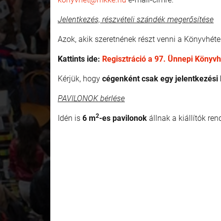
Jelentkezés, részvételi szándék megerősítése
Azok, akik szeretnének részt venni a Könyvhét
Kattints ide:
Regisztráció a 97. Ünnepi Könyvh
Kérjük, hogy
cégenként csak egy jelentkezési 
PAVILONOK bérlése
2
Idén is
6 m
-es pavilonok
állnak a kiállítók ren