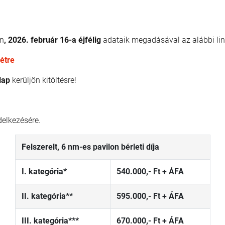
en
, 2026. február 16-a éjfélig
adataik megadásával az alábbi lin
étre
lap
kerüljön kitöltésre!
delkezésére.
Felszerelt, 6 nm-es pavilon bérleti díja
I. kategória*
540.000,- Ft + ÁFA
II. kategória**
595.000,- Ft + ÁFA
III. kategória***
670.000,- Ft + ÁFA