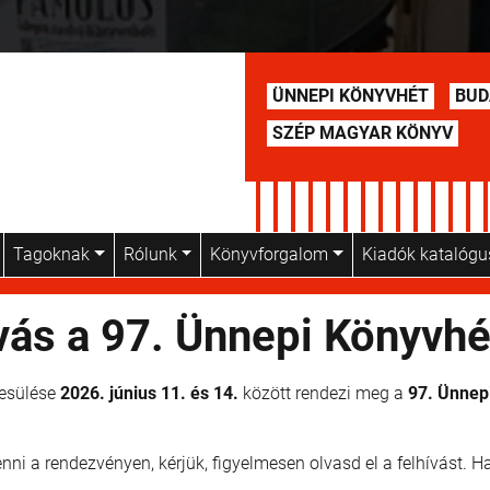
ÜNNEPI KÖNYVHÉT
BUD
SZÉP MAGYAR KÖNYV
Tagoknak
Rólunk
Könyvforgalom
Kiadók katalóg
ívás a 97. Ünnepi Könyvhé
yesülése
2026.
június 11. és 14.
között rendezi meg a
97. Ünnep
i a rendezvényen, kérjük, figyelmesen olvasd el a felhívást. Ha 