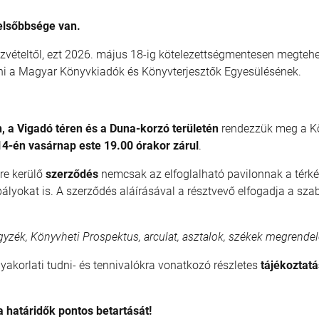
elsőbbsége van.
észvételtől, ezt 2026. május 18-ig kötelezettségmentesen megtehe
etni a Magyar Könyvkiadók és Könyvterjesztők Egyesülésének.
, a Vigadó téren és a Duna-korzó területén
rendezzük meg a K
14-én vasárnap este 19.00 órakor zárul
.
re kerülő
szerződés
nemcsak az elfoglalható pavilonnak a térkép
ályokat is. A szerződés aláírásával a résztvevő elfogadja a szab
yzék, Könyvheti Prospektus, arculat, asztalok, székek megrende
yakorlati tudni- és tennivalókra vonatkozó részletes
tájékoztatá
a határidők pontos betartását!