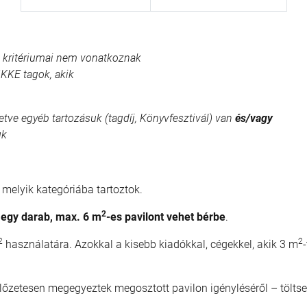
ia kritériumai nem vonatkoznak
MKKE tagok, akik
etve egyéb tartozásuk (tagdíj, Könyvfesztivál) van
és/vagy
uk
k, melyik kategóriába tartoztok.
2
egy darab, max. 6 m
-es pavilont
vehet bérbe
.
2
2
használatára. Azokkal a kisebb kiadókkal, cégekkel, akik 3 m
előzetesen megegyeztek megosztott pavilon igényléséről – töltse 