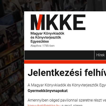
Hírek
Jelentkezési felh
A Magyar Könyvkiadók és Könyvterjesztők Eg
Gyermekkönyvnapokat
.
Amennyiben céged pavilonnal szeretne részt venn
konyvhet@mkke.hu
e-mail-címre.