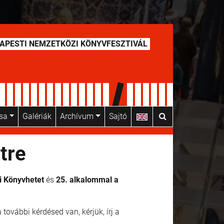
APESTI NEMZETKÖZI KÖNYVFESZTIVÁL
usa
Galériák
Archívum
Sajtó
tre
i Könyvhetet
és
25. alkalommal a
további kérdésed van, kérjük, írj a