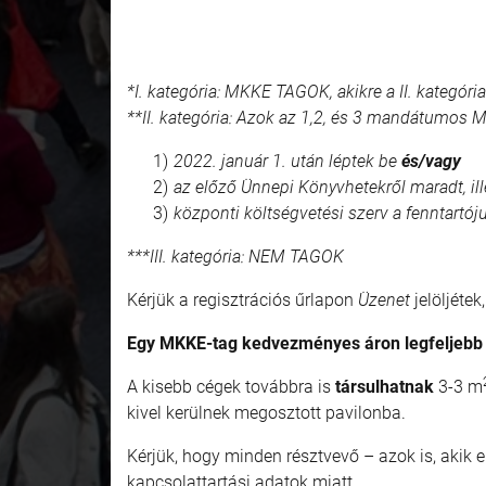
*I. kategória: MKKE TAGOK, akikre a II. kategór
**II. kategória: Azok az 1,2, és 3 mandátumos 
2022. január 1. után léptek be
és/vagy
az előző Ünnepi Könyvhetekről maradt, ill
központi költségvetési szerv a fenntartój
***III. kategória: NEM TAGOK
Kérjük a regisztrációs űrlapon
Üzenet
jelöljéte
Egy MKKE-tag kedvezményes áron legfeljebb 
A kisebb cégek továbbra is
társulhatnak
3-3 m
kivel kerülnek megosztott pavilonba.
Kérjük, hogy minden résztvevő – azok is, akik 
kapcsolattartási adatok miatt.