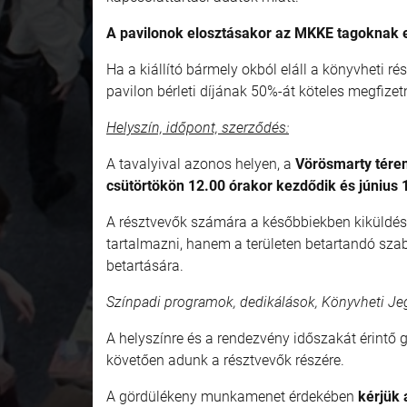
A pavilonok elosztásakor az MKKE tagoknak 
Ha a kiállító bármely okból eláll a könyvheti r
pavilon bérleti díjának 50%-át köteles megfiz
Helyszín, időpont, szerződés:
A tavalyival azonos helyen, a
Vörösmarty téren
csütörtökön 12.00 órakor kezdődik és június 
A résztvevők számára a későbbiekben kiküldés
tartalmazni, hanem a területen betartandó szab
betartására.
Színpadi programok, dedikálások, Könyvheti Jeg
A helyszínre és a rendezvény időszakát érintő g
követően adunk a résztvevők részére.
A gördülékeny munkamenet érdekében
kérjük 