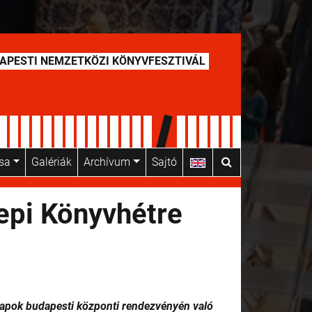
APESTI NEMZETKÖZI KÖNYVFESZTIVÁL
usa
Galériák
Archívum
Sajtó
nepi Könyvhétre
apok budapesti központi rendezvényén való