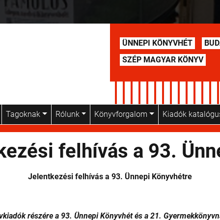
ÜNNEPI KÖNYVHÉT
BUD
SZÉP MAGYAR KÖNYV
Tagoknak
Rólunk
Könyvforgalom
Kiadók katalóg
kezési felhívás a 93. Ün
Jelentkezési felhívás a 93. Ünnepi Könyvhétre
yvkiadók részére a 93. Ünnepi Könyvhét és a 21. Gyermekkönyvn