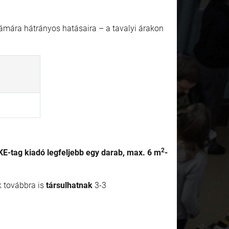
zámára hátrányos hatásaira – a tavalyi árakon
2
E-tag kiadó legfeljebb egy darab, max. 6 m
-
k továbbra is
társulhatnak
3-3