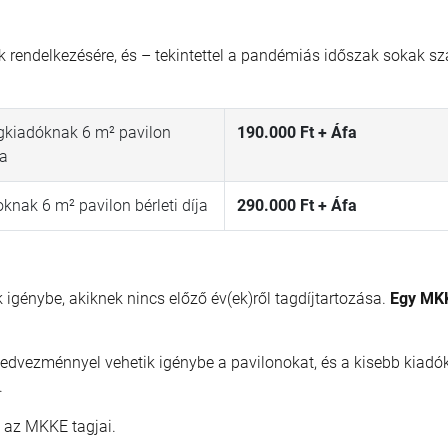
ók rendelkezésére, és – tekintettel a pandémiás időszak sokak s
kiadóknak 6 m² pavilon
190.000 Ft + Áfa
ja
nak 6 m² pavilon bérleti díja
290.000 Ft + Áfa
 igénybe, akiknek nincs előző év(ek)ről tagdíjtartozása.
Egy MKK
edvezménnyel vehetik igénybe a pavilonokat, és a kisebb kiadó
.
 az MKKE tagjai.