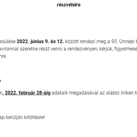
részvételre
yesülése
2022.
június 9. és 12.
között rendezi meg a 93. Ünnepi 
onnal szeretne részt venni a rendezvényen, kérjük, figyelmese
re.
e
en
,
2022. február 28-áig
adataik megadásával az alábbi linken t
p kerüljön kitöltésre!