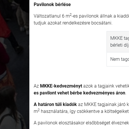
Pavilonok bérlése
2
Változatlanul 6 m
-es pavilonok állnak a kiad
tudjuk azokat rendelkezésre bocsátani.
MKKE tag
bérleti dí
Nem tagok
Az
MKKE-kedvezményt
azok a tagjaink vehetik
es pavilont
vehet bérbe kedvezményes áron
.
A határon túli kiadók
az MKKE tagjainak járó k
2
m
használatára, így csökkentve a költségeiket
A pavilonok elosztásakor elsőbbséget élveznek