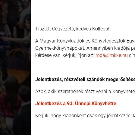
Tisztelt Cégvezető, kedves Kolléga!
A Magyar Könyvkiadók és Könyvterjesztők Eg
Gyermekkönyvnapokat. Amennyiben kiadója pavil
kérdése van, kérjük, írjon az
iroda@mkke.hu
cím
Jelentkezés, részvételi szándék megerősítés
Azok, akik szeretnének részt venni a Könyvhét
Jelentkezés a 93. Ünnepi Könyvhétre
Kérjük, hogy kiadónként csak egy jelentkezési la