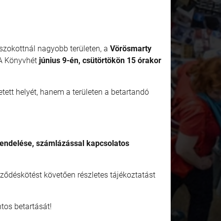
szokottnál nagyobb területen, a
Vörösmarty
 A Könyvhét
június 9-én, csütörtökön 15 órakor
tett helyét, hanem a területen a betartandó
rendelése, számlázással kapcsolatos
rződéskötést követően részletes tájékoztatást
tos betartását!