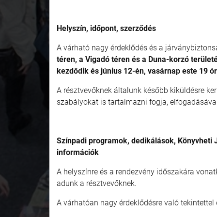
Helyszín, időpont, szerződés
A várható nagy érdeklődés és a járványbiztons
téren, a Vigadó téren és a Duna-korzó terület
kezdődik és június 12-én, vasárnap este 19 ór
A résztvevőknek általunk később kiküldésre ke
szabályokat is tartalmazni fogja, elfogadásával
Színpadi programok, dedikálások, Könyvheti 
információk
A helyszínre és a rendezvény időszakára vonatk
adunk a résztvevőknek.
A várhatóan nagy érdeklődésre való tekintette