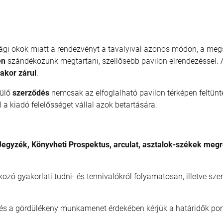
ági okok miatt a rendezvényt a tavalyival azonos módon, a meg
én
szándékozunk megtartani, szellősebb pavilon elrendezéssel.
akor zárul
.
rülő
szerződés
nemcsak az elfoglalható pavilon térképen feltünte
 a kiadó felelősséget vállal azok betartására.
Jegyzék, Könyvheti Prospektus, arculat, asztalok-székek meg
ozó gyakorlati tudni- és tennivalókról folyamatosan, illetve sze
l és a gördülékeny munkamenet érdekében kérjük a határidők pon