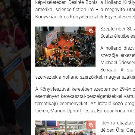
képviseletében Désirée Bonis, a Holland Kirá
amerikai science-fiction író – a megnyitó ut
Könyvkiadók és Könyvterjesztők Egyesülésének 
Szeptember 30-
Scalzi életébe é
A holland díszv
szerzője érkez
Michael Driessen
Schaap. A stan
szerveztek a holland szerzőkkel, magyar szakért
A Könyvfesztivál keretében szeptember 29-én p
eseményen kerekasztal-beszélgetésekkel vártu
tematikájú eseményeket. Az Írótalálkozó prog
Iperen, Manon Uphoff), és az Európai Irodalmi-dí
Idén is díjaztá
délben Őrsi Ger