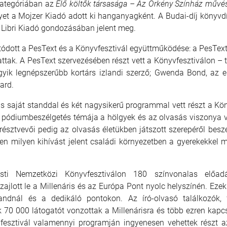
ategóriában az
Élő költők társasága – Az Örkény Színház művé
yet a Mojzer Kiadó adott ki hanganyagként. A Budai-díj könyvdíj
a Libri Kiadó gondozásában jelent meg.
ódott a PesText és a Könyvfesztivál együttműködése: a PesText ő
attak. A PesText szervezésében részt vett a Könyvfesztiválon – 
egyik legnépszerűbb kortárs izlandi szerző; Gwenda Bond, az 
ard.
 saját standdal és két nagysikerű programmal vett részt a Kön
pódiumbeszélgetés témája a hölgyek és az olvasás viszonya v
sztvevői pedig az olvasás életükben játszott szerepéről beszé
pen milyen kihívást jelent családi környezetben a gyerekekkel 
ti Nemzetközi Könyvfesztiválon 180 színvonalas előadás
jlott le a Millenáris és az Európa Pont nyolc helyszínén. Ezek 
tandnál és a dedikáló pontokon. Az író-olvasó találkozók, 
70 000 látogatót vonzottak a Millenárisra és több ezren kapcs
fesztivál valamennyi programján ingyenesen vehettek részt a