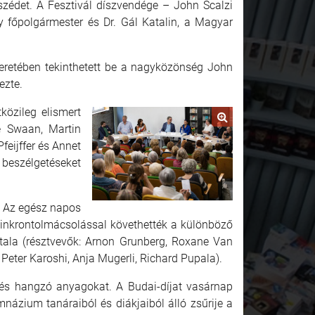
szédet. A Fesztivál díszvendége – John Scalzi
y főpolgármester és Dr. Gál Katalin, a Magyar
retében tekinthetett be a nagyközönség John
ezte.
közileg elismert
e Swaan, Martin
feijffer és Annet
beszélgetéseket
. Az egész napos
zinkrontolmácsolással követhették a különböző
ztala (résztvevők: Arnon Grunberg, Roxane Van
 Peter Karoshi, Anja Mugerli, Richard Pupala).
t és hangzó anyagokat. A Budai-díjat vasárnap
názium tanáraiból és diákjaiból álló zsűrije a