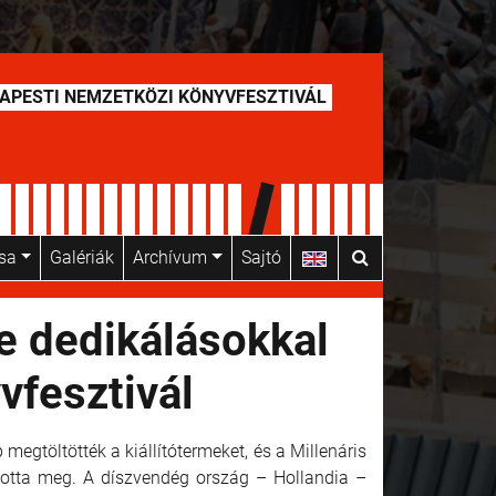
APESTI NEMZETKÖZI KÖNYVFESZTIVÁL
usa
Galériák
Archívum
Sajtó
e dedikálásokkal
vfesztivál
egtöltötték a kiállítótermeket, és a Millenáris
yitotta meg. A díszvendég ország – Hollandia –