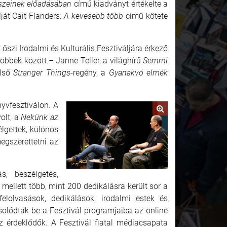
szeinek előadásában
című kiadványt értékelte a
át Cait Flanders:
A kevesebb több
című kötete
szi Irodalmi és Kulturális Fesztiváljára érkező
többek között – Janne Teller, a világhírű
Semmi
első
Stranger Things
-regény, a
Gyanakvó elmék
yvfesztiválon. A
olt, a
Nekünk az
lgettek, különös
megszerettetni az
, beszélgetés,
mellett több, mint 200 dedikálásra került sor a
felolvasások, dedikálások, irodalmi estek és
olódtak be a Fesztivál programjaiba az online
z érdeklődők. A Fesztivál fiatal médiacsapata