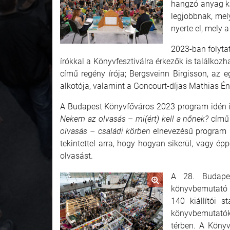
hangzó anyag k
legjobbnak, mel
nyerte el, mely 
2023-ban folytat
írókkal a Könyvfesztiválra érkezők is találkozh
című regény írója; Bergsveinn Birgisson, az 
alkotója, valamint a Goncourt-díjas Mathias Én
A Budapest Könyvfőváros 2023 program idén is
Nekem az olvasás – mi(ért) kell a nőnek?
című 
olvasás – családi körben
elnevezésű program ré
tekintettel arra, hogy hogyan sikerül, vagy ép
olvasást.
A 28. Budapes
könyvbemutató za
140 kiállítói s
könyvbemutatók 
térben. A Könyv