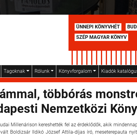
ÜNNEPI KÖNYVHÉT
BUD
SZÉP MAGYAR KÖNYV
Tagoknak
Rólunk
Könyvforgalom
Kiadók katalóg
zámmal, többórás monstr
udapesti Nemzetközi Köny
dai Millenárison kereshették fel az érdeklődők, akik mindennap m
ált Boldizsár Ildikó József Attila-díjas író, meseterepauta n