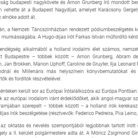
lyság budapesti nagykövete és Arnon Grunberg író mondott be
án vehette át a Budapest Nagydíjat, amelyet Karácsony Gergel
elnöke adott át.
án, a Nemzeti Táncszínházban rendezett pódiumbeszélgetés ke
s munkásságába. A Hugo-díjas írót Farkas István műfordító kérd
endégség alkalmából a holland irodalmi élet számos, nemzet
ett Budapestre – többek között – Arnon Grunberg, Abram d
, Jan Brokken, Manon Uphoff, Caroline de Gruyter, Ilja Leonard P
dnál és Millenáris más helyszínein könyvbemutatókat és 
ők és fordítók részvételével.
énteken került sor az Európai Írótalálkozóra az Európa Pontban
k az európai irodalom iránt érdeklődőket, akik angol-magyar s
ramjában szerepelt – többek között – a holland írók kerekas
jas írók beszélgetése (résztvevők: Federico Pedreira, Piia Leino,
k az oktatás és nevelés szempontjából legjobbnak tartott írot
gely a II. kerület polgármestere adta át. A Móricz Zsigmond Gim