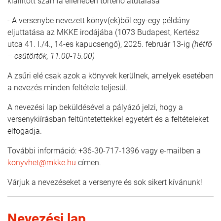
kiállított számla ellenében történő átutalása
- A versenybe nevezett könyv(ek)ből egy-egy példány
eljuttatása az MKKE irodájába (1073 Budapest, Kertész
utca 41. I./4., 14-es kapucsengő), 2025. február 13-ig
(
hétfő
– csütörtök, 11.00-15.00)
A zsűri elé csak azok a könyvek kerülnek, amelyek esetében
a nevezés minden feltétele teljesül.
A nevezési lap beküldésével a pályázó jelzi, hogy a
versenykiírásban feltüntetettekkel egyetért és a feltételeket
elfogadja.
További információ: +36-30-717-1396 vagy e-mailben a
konyvhet@mkke.hu
címen.
Várjuk a nevezéseket a versenyre és sok sikert kívánunk!
Nevezési lap