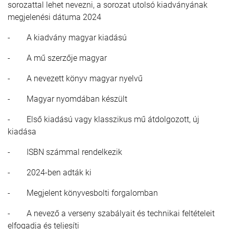
sorozattal lehet nevezni, a sorozat utolsó kiadványának
megjelenési dátuma 2024
- A kiadvány magyar kiadású
- A mű szerzője magyar
- A nevezett könyv magyar nyelvű
- Magyar nyomdában készült
- Első kiadású vagy klasszikus mű átdolgozott, új
kiadása
- ISBN számmal rendelkezik
- 2024-ben adták ki
- Megjelent könyvesbolti forgalomban
- A nevező a verseny szabályait és technikai feltételeit
elfogadja és teljesíti