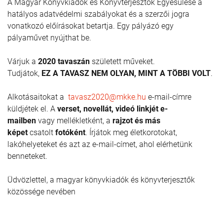
A Magyar Könyvkiadók és Könyvterjesztők Egyesülése a
hatályos adatvédelmi szabályokat és a szerzői jogra
vonatkozó előírásokat betartja. Egy pályázó egy
pályaművet nyújthat be.
Várjuk a
2020 tavaszán
született műveket.
Tudjátok,
EZ A TAVASZ NEM OLYAN, MINT A TÖBBI VOLT
.
Alkotásaitokat a
tavasz2020@mkke.hu
e-mail-címre
küldjétek el. A
verset, novellát, videó linkjét e-
mailben
vagy mellékletként, a
rajzot és más
képet
csatolt
fotóként
. Írjátok meg életkorotokat,
lakóhelyeteket és azt az e-mail-címet, ahol elérhetünk
benneteket.
Üdvözlettel, a magyar könyvkiadók és könyvterjesztők
közössége nevében