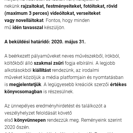
nekünk
rajzaitokat, festményeiteket, fotóitokat, rövid
(maximum 3 perces) videóitokat, verseiteket
vagy novelláitokat
. Fontos, hogy minden
mű
idén tavasszal
készüljön.
A beküldési határidő: 2020. május 31.
A beérkezett pályaműveket neves művészekből, írókból,
költőkből álló
szakmai zsűri
fogja elbírálni. A legjobb
alkotásokból
kiállítást
rendezünk, az irodalmi
műveket közöljük a média platformjain és nyomtatásban
is
megjelentetjük
. A legügyesebb kreációk szerzői
értékes
könyvcsomagban
is részesülnek.
Az ünnepélyes eredményhirdetést és találkozót a
veszélyhelyzet feloldását követő
első
könyvünnepen
rendezzük meg. Reményeink szerint
2020 őszén.