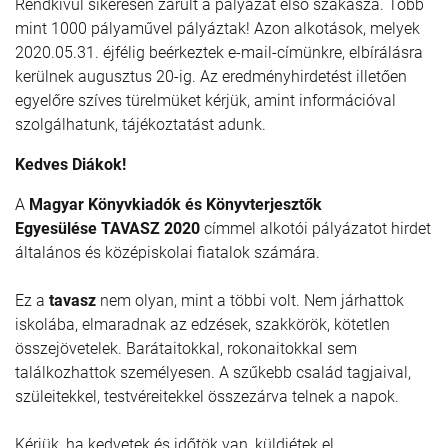
Rendkívül sikeresen zárult a pályázat első szakasza. Több
mint 1000 pályaművel pályáztak! Azon alkotások, melyek
2020.05.31. éjfélig beérkeztek e-mail-címünkre, elbírálásra
kerülnek augusztus 20-ig. Az eredményhirdetést illetően
egyelőre szíves türelmüket kérjük, amint információval
szolgálhatunk, tájékoztatást adunk.
Kedves Diákok!
A
Magyar Könyvkiadók és Könyvterjesztők
Egyesülése
TAVASZ 2020
címmel alkotói pályázatot hirdet
általános és középiskolai fiatalok számára.
Ez a
tavasz
nem olyan, mint a többi volt. Nem járhattok
iskolába, elmaradnak az edzések, szakkörök, kötetlen
összejövetelek. Barátaitokkal, rokonaitokkal sem
találkozhattok személyesen. A szűkebb család tagjaival,
szüleitekkel, testvéreitekkel összezárva telnek a napok.
Kérjük, ha kedvetek és időtök van, küldjétek el