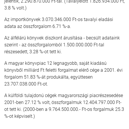
jelentik, 2.290.870.000 Ft-tal. (Tavalyelőtt 1.826.934.000 Ft,
3.8 % volt.)
Az importkönyvek 3.070.346.000 Ft-os tavalyi eladási
adata az összforgalom 6.71 %-a.
Az álfélárú könyvek diszkont árusítása - becsült adataink
szerint - az összforgalomból 1.500.000.000 Ft-tal
részesedett, 3.28 %-ot tett ki.
A magyar könyvpiac 12 legnagyobb, saját kiadású
könyvből milliárd Ft feletti forgalmat elérő cége a 2001. évi
forgalom 51.83 %-át produkálta, együttesen
23.707.038.000 Ft-ot.
A külföldi tulajdonú cégek magyarországi piacrészesedése
2001-ben 27.12 % volt, összforgalmuk 12.404.797.000 Ft-
ot tett ki. (2000-ben a 9.764.500.000.- Ft-os forgalmuk 25.3
%-ot képviselt.)