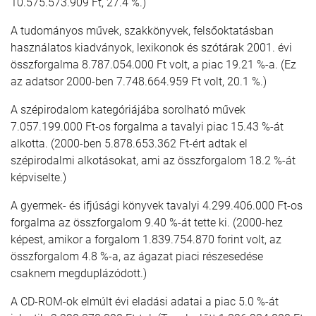
10.575.573.909 Ft, 27.4 %.)
A tudományos művek, szakkönyvek, felsőoktatásban
használatos kiadványok, lexikonok és szótárak 2001. évi
összforgalma 8.787.054.000 Ft volt, a piac 19.21 %-a. (Ez
az adatsor 2000-ben 7.748.664.959 Ft volt, 20.1 %.)
A szépirodalom kategóriájába sorolható művek
7.057.199.000 Ft-os forgalma a tavalyi piac 15.43 %-át
alkotta. (2000-ben 5.878.653.362 Ft-ért adtak el
szépirodalmi alkotásokat, ami az összforgalom 18.2 %-át
képviselte.)
A gyermek- és ifjúsági könyvek tavalyi 4.299.406.000 Ft-os
forgalma az összforgalom 9.40 %-át tette ki. (2000-hez
képest, amikor a forgalom 1.839.754.870 forint volt, az
összforgalom 4.8 %-a, az ágazat piaci részesedése
csaknem megduplázódott.)
A CD-ROM-ok elmúlt évi eladási adatai a piac 5.0 %-át