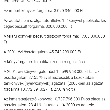
forgalma: 40.371.947.000 Ft
Az import könyvek forgalma: 3.070.346.000 Ft
Az adatot nem szolgáltató, illetve 1-2 könyvet publikáló, kis
cégek becsült forgalma: 800.000.000 Ft
A félárú könyvek becsült diszkont forgalma: 1.500.000.000
Ft
A 2001. évi összforgalom: 45.742.293.000 Ft
A könyvforgalom tematika szerinti megoszlása
A 2001. évi könyvforgalomból 12.599.968.000 Ft-tal, az
összforgalom 27.55 %-ával részesedik a közoktatási
tankönyvek (nyelvkönyvek) ágazata. (2000-ben az ágazat
forgalma 10.772.891.827 Ft, 27.8 % volt.)
Az ismeretterjesztő könyvek 10.707.796.000 Ft-os piaca az
összforgalom 23.41 %-át tette ki. (A 2000-es adatok: