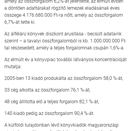
amely az összforgalom 6,2%-át jelentette, az elmúlt évben
a döntően adattárakat rögzítő lemezek eladásának éves
összege 4.176.680.000 Ft-ra nőtt, amely az összforgalom
6,7%-át tette ki.
Az álfélárú könyvek diszkont árusítása - becsült adataink
szerint – a tavalyi összforgalomból is kb. 1.000.000.000 Ft-
tal részesedett, amely a teljes forgalomnak csupán 1,6%-a.
Az elmúlt év a könyvpiac további látványos koncentrációját
mutatja:
2005-ben 13 kiadó produkálta az összforgalom 58,0 %-át,
33 cég alkotta az összforgalom 76,1 %-át,
48 cég állította elő a teljes forgalom 82,1 %-át,
140 kiadó pedig az összforgalom 90,4 %-át.
A külföldi tulajdonban lévő könyvkiadók magyarországi