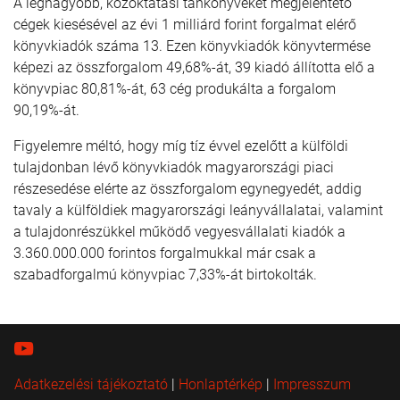
A legnagyobb, közoktatási tankönyveket megjelentető
cégek kiesésével az évi 1 milliárd forint for­gal­mat elérő
könyvkiadók száma 13. Ezen könyvkiadók könyvtermése
képezi az összforgalom 49,68%-át, 39 kiadó állította elő a
könyvpiac 80,81%-át, 63 cég produkálta a forgalom
90,19%-át.
Figyelemre méltó, hogy míg tíz évvel ezelőtt a külföldi
tulajdonban lévő könyvkiadók magyarországi piaci
részesedése elérte az összforgalom egynegyedét, addig
tavaly a külföldiek magyarországi leány­vállalatai, valamint
a tulajdonrészükkel működő vegyesvállalati kiadók a
3.360.000.000 forintos forgal­mukkal már csak a
szabadforgalmú könyvpiac 7,33%-át birtokolták.
Adatkezelési tájékoztató
|
Honlaptérkép
|
Impresszum