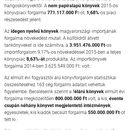
hangoskönyvektől. A
nem papíralapú könyvek
2015-ös
könyvpiaci forgalma
771.117.000 F
t-ot,
1,68%
-os piaci
részesedést jelent.
Az
idegen nyelvű könyvek
magyarországi importjának
forgalma növekedést mutat. A külföldről át­vett
tankönyveket is ide számítva, a
3.951.476.000 Ft
-os
importforgalom 9,17%-os növekedéssel 2015-ben a teljes
könyvpiac
8,63%-át
produkálta. Az importkönyvek
forgalma 2014-ben 3.625.549.000 Ft. volt.
Az elmúlt évi fogyasztói árú könyvforgalom statisztikai
összesítéséhez 163 cég forgalmi adatait vehet­tük
figyelembe. Becsléseink szerint a f
élárú könyvek
elmúlt évi
forgalma megközelítően
800.000.000 Ft
volt, a kis,
évente
csupán néhány könyvet megjelentető intézmények
,
egyesületek, kis kiadók becsült forgalma
550.000.000 Ft
-ot
tett ki.