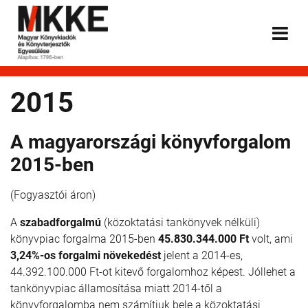
2015
A magyarországi könyvforgalom
2015-ben
(Fogyasztói áron)
A
szabadforgalmú
(közoktatási tankönyvek nélküli)
könyvpiac forgalma 2015-ben
45.830.344.000 Ft
volt, ami
3,24%-os forgalmi növekedést
jelent a 2014-es,
44.392.100.000 Ft-ot kitevő forgalomhoz képest. Jóllehet a
tankönyvpiac államosítása miatt 2014-től a
könyvforgalomba nem számítjuk bele a közoktatási