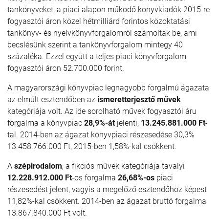
tankönyveket, a piaci alapon működő könyvkiadók 2015-re
fogyasztói áron közel hétmilliárd forintos közoktatási
tankönyv- és nyelvkönyvforgalomról számoltak be, ami
becslésünk szerint a tankönyvforgalom mintegy 40
százaléka. Ezzel együtt a teljes piaci könyvforgalom
fogyasztói áron 52.700.000 forint.
A magyarországi könyvpiac legnagyobb forgalmú ágazata
az elmúlt esztendőben az
ismeretterjesztő művek
kategóriája volt. Az ide sorolható művek fogyasztói áru
forgalma a könyvpiac
28,9%
-át
jelenti,
13.245.881.000 Ft
-
tal. 2014-ben az ágazat könyvpiaci részesedése 30,3%
13.458.766.000 Ft, 2015-ben 1,58%-kal csökkent.
A
szépirodalom
, a fikciós művek kategóriája tavalyi
12.228.912.000 Ft
-os forgalma
26,68%-os
pia­ci
részesedést jelent, vagyis a megelőző esztendőhöz képest
11,82%-kal csökkent. 2014-ben az ága­zat bruttó forgalma
13.867.840.000 Ft volt.