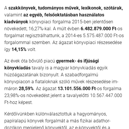
A
szakkönyvek, tudományos művek, lexikonok, szótárak,
valamint
az egyéb,
felsőoktatásban használatos
kiadványok
könyvpiaci forgalma 2015-ben jelentősen
növekedett, 16,27%-kal. A múlt évben
6.482.879.000 Ft
-os
forgalmat regisztrálhattunk, a 2014-es 5.575.487.000 Ft-os
forgalommal szemben. Az ágazat könyvpiaci részesedése
így
14,15%
volt.
Az évek óta bővülő piacú
gyermek- és ifjúsági
könyvkiadás
tavaly is a magyar könyvkiadás egyik
húzóágazatának bizonyult. A szabadforgalmú
könyvpiacon a fiataloknak szóló művek részesedése im­
má­ron
28,59%
. Az ágazat
13.101.556.000 Ft
-os forgalma
23,98%-os növekedést jelent a tavaly­előtti 10.567.447.000
Ft-hoz képest.
Kérdőívünkben különválasztottuk a hagyományos,
papíralapú könyvek forgalmát a más fizikai adat­hor­
dozókon megjelenő könyvektől, az e-könyvektől és a