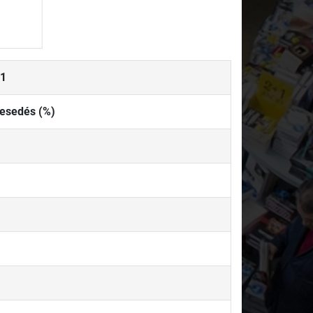
21
zesedés (%)