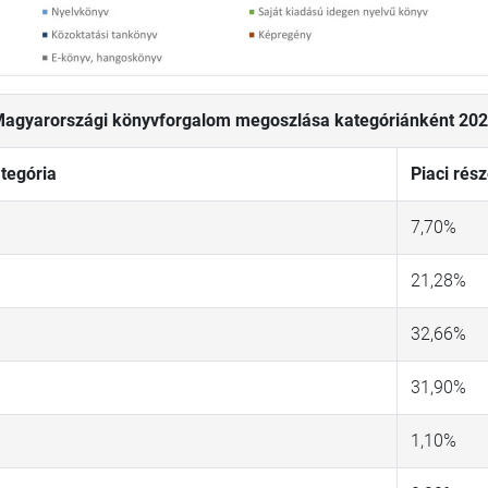
agyarországi könyvforgalom megoszlása kategóriánként 20
tegória
Piaci rés
7,70%
21,28%
32,66%
31,90%
1,10%