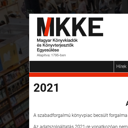
Hírek
2021
A szabadforgalmú könyvpiac becsült forgalm
Az adatszolgáltatás 2021-re vonatkozóan nem vo