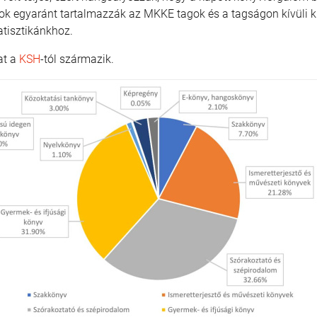
datok egyaránt tartalmazzák az MKKE tagok és a tagságon kívüli 
atisztikánkhoz.
at a
KSH
-tól származik.