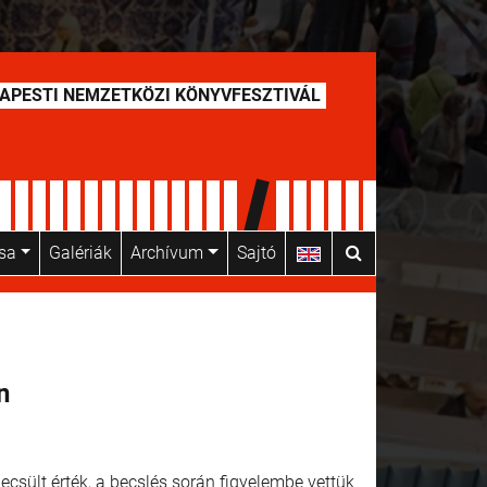
APESTI NEMZETKÖZI KÖNYVFESZTIVÁL
usa
Galériák
Archívum
Sajtó
n
csült érték, a becslés során figyelembe vettük