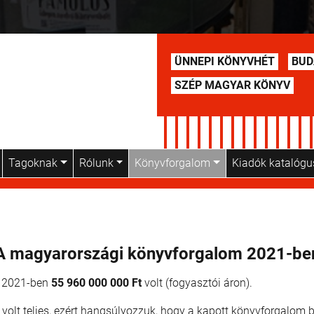
ÜNNEPI KÖNYVHÉT
BUD
SZÉP MAGYAR KÖNYV
Tagoknak
Rólunk
Könyvforgalom
Kiadók katalóg
A magyarországi könyvforgalom 2021-be
a 2021-ben
55 960 000 000 Ft
volt (fogyasztói áron).
lt teljes, ezért hangsúlyozzuk, hogy a kapott könyvforgalom be