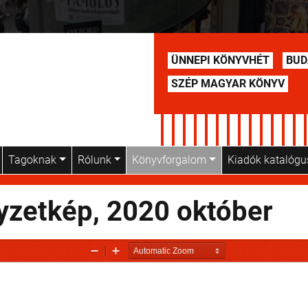
ÜNNEPI KÖNYVHÉT
BUD
SZÉP MAGYAR KÖNYV
Tagoknak
Rólunk
Könyvforgalom
Kiadók katalóg
yzetkép, 2020 október