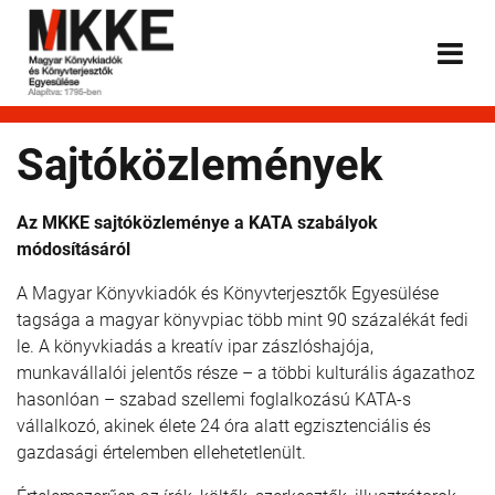
Sajtóközlemények
Az MKKE sajtóközleménye a KATA szabályok
módosításáról
A Magyar Könyvkiadók és Könyvterjesztők Egyesülése
tagsága a magyar könyvpiac több mint 90 százalékát fedi
le. A könyvkiadás a kreatív ipar zászlóshajója,
munkavállalói jelentős része – a többi kulturális ágazathoz
hasonlóan – szabad szellemi foglalkozású KATA-s
vállalkozó, akinek élete 24 óra alatt egzisztenciális és
gazdasági értelemben ellehetetlenült.