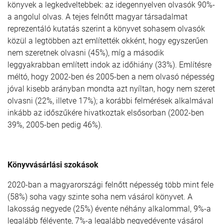
könyvek a legkedveltebbek: az idegennyelven olvasók 90%-
a angolul olvas. A tejes felnőtt magyar társadalmat
reprezentáló kutatás szerint a könyvet sohasem olvasók
közül a legtöbben azt említették okként, hogy egyszerűen
nem szeretnek olvasni (45%), míg a második
leggyakrabban említett indok az időhiány (33%). Említésre
méltó, hogy 2002-ben és 2005-ben a nem olvasó népesség
jóval kisebb arányban mondta azt nyíltan, hogy nem szeret
olvasni (22%, illetve 17%); a korábbi felmérések alkalmával
inkább az időszűkére hivatkoztak elsősorban (2002-ben
39%, 2005-ben pedig 46%).
Könyvvásárlási szokások
2020-ban a magyarországi felnőtt népesség több mint fele
(58%) soha vagy szinte soha nem vásárol könyvet. A
lakosság negyede (25%) évente néhány alkalommal, 9%-a
legalább félévente, 7%-a legalább negyedévente vásárol