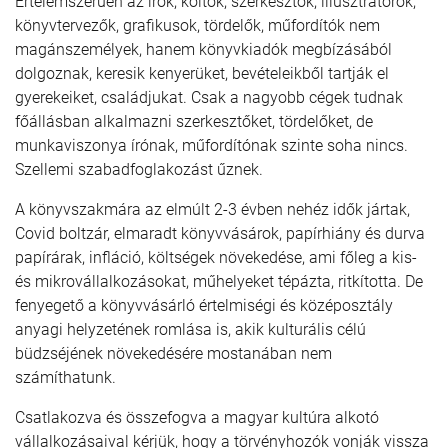
Értelemszerűen az írók, költők, szerkesztők, illusztrátorok,
könyvtervezők, grafikusok, tördelők, műfordítók nem
magánszemélyek, hanem könyvkiadók megbízásából
dolgoznak, keresik kenyerüket, bevételeikből tartják el
gyerekeiket, családjukat. Csak a nagyobb cégek tudnak
főállásban alkalmazni szerkesztőket, tördelőket, de
munkaviszonya írónak, műfordítónak szinte soha nincs.
Szellemi szabadfoglakozást űznek.
A könyvszakmára az elmúlt 2-3 évben nehéz idők jártak,
Covid boltzár, elmaradt könyvvásárok, papírhiány és durva
papírárak, infláció, költségek növekedése, ami főleg a kis-
és mikrovállalkozásokat, műhelyeket tépázta, ritkította. De
fenyegető a könyvvásárló értelmiségi és középosztály
anyagi helyzetének romlása is, akik kulturális célú
büdzséjének növekedésére mostanában nem
számíthatunk.
Csatlakozva és összefogva a magyar kultúra alkotó
vállalkozásaival kérjük, hogy a törvényhozók vonják vissza