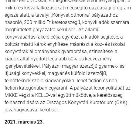
miniszteri biztossal. A megbeszélések eredményeképpen, a
mikro-és kisvállalkozásokat megsegítő gazdasági program
égisze alatt, a tavalyi „Könyvet otthonra” pályázathoz
hasonló, 200 millió Ft keretösszegű, könyvkiadók számára
meghirdetett pályázatra kerül sor. Az állami
könyvvásárlási akció célja egyrészt a kiadók segítése, a
boltzár miatti károk enyhítése, másrészt a köz- és iskolai
könyvtárak állományának gyarapítása, színesítése, a
kiadók által nyújtott legalább 50%-os kedvezmény
igénybevételével. Pályázni magyar szerzőjű gyermek- és
ifjúsági könyvekkel, magyar és külföldi szerzőjű,
felnőtteknek szóló kiadványokkal lehet fiction és non
fiction kategóriában egyaránt. A pályázat lebonyolítását az
MKKE végzi a KELLO-val együttműködve, a keretösszeg
felhasználására az Országos Könyvtári Kuratórium (OKK)
jóváhagyásával kerül sor.
2021. március 23.