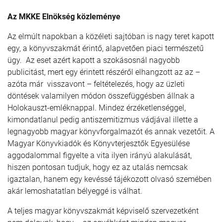
Az MKKE Elnökség közleménye
Az elmúlt napokban a közéleti sajtóban is nagy teret kapott
egy, a könyvszakmát érintő, alapvetően piaci természetű
ügy. Az eset azért kapott a szokásosnál nagyobb
publicitást, mert egy érintett részéről elhangzott az az –
azóta már visszavont – feltételezés, hogy az üzleti
döntések valamilyen módon összefüggésben állnak a
Holokauszt-emléknappal. Mindez érzéketlenséggel,
kimondatlanul pedig antiszemitizmus vádjával illette a
legnagyobb magyar könyvforgalmazót és annak vezetőit. A
Magyar Könyvkiadók és Könyvterjesztők Egyesülése
aggodalommal figyelte a vita ilyen irányú alakulását,
hiszen pontosan tudjuk, hogy ez az utalás nemcsak
igaztalan, hanem egy kevéssé tájékozott olvasó szemében
akár lemoshatatlan bélyeggé is válhat.
A teljes magyar könyvszakmát képviselő szervezetként