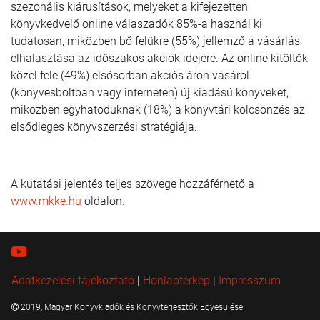
szezonális kiárusítások, melyeket a kifejezetten
könyvkedvelő online válaszadók 85%-a használ ki
tudatosan, miközben bő felükre (55%) jellemző a vásárlás
elhalasztása az időszakos akciók idejére. Az online kitöltők
közel fele (49%) elsősorban akciós áron vásárol
(könyvesboltban vagy interneten) új kiadású könyveket,
miközben egyhatoduknak (18%) a könyvtári kölcsönzés az
elsődleges könyvszerzési stratégiája.
A kutatási jelentés teljes szövege hozzáférhető a
www.mkke.hu
oldalon.
Adatkezelési tájékoztató
|
Honlaptérkép
|
Impresszum
2019, Magyar Könyvkiadók és Könyvterjesztők Egyesülése