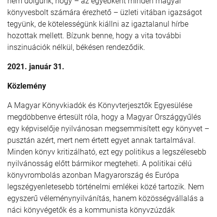
nem dolgunk, hogy – az egyébként minden magyar
könyvesbolt számára érezhető – üzleti vitában igazságot
tegyünk, de kötelességünk kiállni az igaztalanul hírbe
hozottak mellett. Bízunk benne, hogy a vita további
inszinuációk nélkül, békésen rendeződik.
2021. január 31.
Közlemény
A Magyar Könyvkiadók és Könyvterjesztők Egyesülése
megdöbbenve értesült róla, hogy a Magyar Országgyűlés
egy képviselője nyilvánosan megsemmisített egy könyvet –
pusztán azért, mert nem értett egyet annak tartalmával.
Minden könyv kritizálható, ezt egy politikus a legszélesebb
nyilvánosság előtt bármikor megteheti. A politikai célú
könyvrombolás azonban Magyarország és Európa
legszégyenletesebb történelmi emlékei közé tartozik. Nem
egyszerű véleménynyilvánítás, hanem közösségvállalás a
náci könyvégetők és a kommunista könyvzúzdák