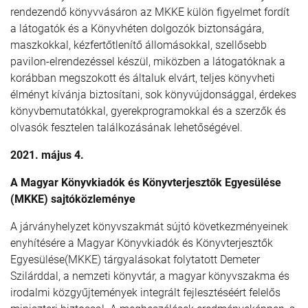
rendezendő könyvvásáron az MKKE külön figyelmet fordít
a látogatók és a Könyvhéten dolgozók biztonságára,
maszkokkal, kézfertőtlenítő állomásokkal, szellősebb
pavilon-elrendezéssel készül, miközben a látogatóknak a
korábban megszokott és általuk elvárt, teljes könyvheti
élményt kívánja biztosítani, sok könyvújdonsággal, érdekes
könyvbemutatókkal, gyerekprogramokkal és a szerzők és
olvasók fesztelen találkozásának lehetőségével.
2021. május 4.
A Magyar Könyvkiadók és Könyvterjesztők Egyesülése
(MKKE) sajtóközleménye
A járványhelyzet könyvszakmát sújtó következményeinek
enyhítésére a Magyar Könyvkiadók és Könyvterjesztők
Egyesülése(MKKE) tárgyalásokat folytatott Demeter
Szilárddal, a nemzeti könyvtár, a magyar könyvszakma és
irodalmi közgyűjtemények integrált fejlesztéséért felelős