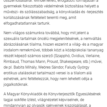
összemosásával. Mindemellett, elfogadott formájában a
gyermekek fokozottabb védelmének biztosítása helyett a
művészi- és szólásszabadság, a könyvkiadás és -terjesztés
korlátozásának feltételeit teremti meg, amit
elfogadhatatlannak tartunk.
Nem világos számunkra továbbá, hogy mit jelent a
szexuális tartalmak öncélú megjelenítésének, a nemváltás
ábrázolásának tilalma, hiszen eszerint a világ- és a magyar
irodalom remekművei, többek közt a középiskolai tananyag
részét képező számos szerző (Szapphó, Ovidius, Verlaine,
Rimbaud, Thomas Mann, Proust, Shakespeare, stb.) művei,
de pl. Babits Mihály, Weöres Sándor, Faludy György
erotikus utalásokat tartalmazó versei is a tilalom alá
eshetnek, ami feltételezzük, hogy nem lehetett célja a
jogalkotóknak.
A Magyar Könyvkiadók és Könyvterjesztők Egyesülésének
tagjai sokféle ízlést, világnézetet képviselnek, de
mindannyian az olvasók igényeinek kiszolgálását, a