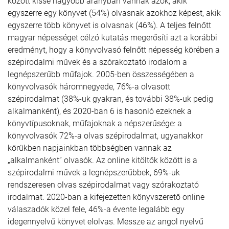
között kissé nagyobb arányban vannak azok, akik
egyszerre egy könyvet (54%) olvasnak azokhoz képest, akik
egyszerre több könyvet is olvasnak (46%). A teljes felnőtt
magyar népességet célzó kutatás megerősíti azt a korábbi
eredményt, hogy a könyvolvasó felnőtt népesség körében a
szépirodalmi művek és a szórakoztató irodalom a
legnépszerűbb műfajok. 2005-ben összességében a
könyvolvasók háromnegyede, 76%-a olvasott
szépirodalmat (38%-uk gyakran, és további 38%-uk pedig
alkalmanként), és 2020-ban 6 is hasonló ezeknek a
könyvtípusoknak, műfajoknak a népszerűsége: a
könyvolvasók 72%-a olvas szépirodalmat, ugyanakkor
körükben napjainkban többségben vannak az
„alkalmanként” olvasók. Az online kitöltők között is a
szépirodalmi művek a legnépszerűbbek, 69%-uk
rendszeresen olvas szépirodalmat vagy szórakoztató
irodalmat. 2020-ban a kifejezetten könyvszerető online
válaszadók közel fele, 46%-a évente legalább egy
idegennyelvű könyvet elolvas. Messze az angol nyelvű