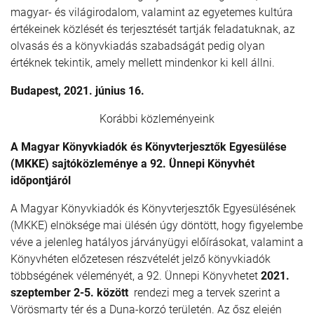
magyar- és világirodalom, valamint az egyetemes kultúra
értékeinek közlését és terjesztését tartják feladatuknak, az
olvasás és a könyvkiadás szabadságát pedig olyan
értéknek tekintik, amely mellett mindenkor ki kell állni.
Budapest, 2021. június 16.
Korábbi közleményeink
A Magyar Könyvkiadók és Könyvterjesztők Egyesülése
(MKKE) sajtóközleménye a 92. Ünnepi Könyvhét
időpontjáról
A Magyar Könyvkiadók és Könyvterjesztők Egyesülésének
(MKKE) elnöksége mai ülésén úgy döntött, hogy figyelembe
véve a jelenleg hatályos járványügyi előírásokat, valamint a
Könyvhéten előzetesen részvételét jelző könyvkiadók
többségének véleményét, a 92. Ünnepi Könyvhetet
2021.
szeptember 2-5. között
rendezi meg a tervek szerint a
Vörösmarty tér és a Duna-korzó területén. Az ősz elején