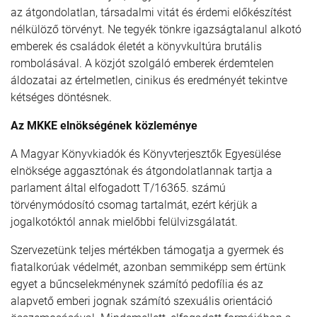
az átgondolatlan, társadalmi vitát és érdemi előkészítést
nélkülöző törvényt. Ne tegyék tönkre igazságtalanul alkotó
emberek és családok életét a könyvkultúra brutális
rombolásával. A közjót szolgáló emberek érdemtelen
áldozatai az értelmetlen, cinikus és eredményét tekintve
kétséges döntésnek.
Az MKKE elnökségének közleménye
A Magyar Könyvkiadók és Könyvterjesztők Egyesülése
elnöksége aggasztónak és átgondolatlannak tartja a
parlament által elfogadott T/16365. számú
törvénymódosító csomag tartalmát, ezért kérjük a
jogalkotóktól annak mielőbbi felülvizsgálatát.
Szervezetünk teljes mértékben támogatja a gyermek és
fiatalkorúak védelmét, azonban semmiképp sem értünk
egyet a bűncselekménynek számító pedofília és az
alapvető emberi jognak számító szexuális orientáció