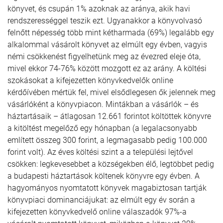
könyvet, és csupán 1% azoknak az aránya, akik havi
rendszerességgel teszik ezt. Ugyanakkor a könyvolvasó
felnőtt népesség több mint kétharmada (69%) legalább egy
alkalommal vásárolt könyvet az elmúlt egy évben, vagyis
némi csökkenést figyelhetünk meg az évezred eleje óta,
mivel ekkor 74-76% között mozgott ez az arány. A költési
szokásokat a kifejezetten könyvkedvelők online
kérdőívében mértük fel, mivel elsődlegesen ők jelennek meg
vásárlóként a könyvpiacon. Mintákban a vásárlók – és
háztartásaik – átlagosan 12.661 forintot költöttek könyvre
a kitöltést megelőző egy hónapban (a legalacsonyabb
említett összeg 300 forint, a legmagasabb pedig 100.000
forint volt). Az éves költési szint a a települési lejtővel
csökken: legkevesebbet a községekben élő, legtöbbet pedig
a budapesti háztartások költenek könyvre egy évben. A
hagyományos nyomtatott könyvek magabiztosan tartják
könyvpiaci dominanciájukat: az elmúlt egy év során a
kifejezetten könyvkedvelő online válaszadók 97%-a