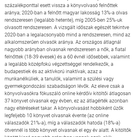
százalékponttal esett vissza a könyvolvasó felnőttek
aránya; 2020-ban a felnőtt magyar lakosság 13%-a olvas
rendszeresen (legalább hetente), míg 2005-ben 25%-uk
olvasott rendszeresen. A vizsgált időszak egészét tekintve
2020-ban a legalacsonyabb mind a rendszeresen, mind az
alkalomszerűen olvasók aránya. Az országos átlagnál
nagyobb arányban olvasnak rendszeresen a nők, a fiatal
felnőttek (18-39 évesek) és a 60 évnél idősebbek, valamint
a legalább középfokú végzettséggel rendelkezők, a
budapestiek és az aktívkorú inaktívak, azaz a
munkanélküliek, a tanulók, valamint a szülési vagy
gyermekgondozási szabadságon lévők. Az eleve csak a
könyvolvasókra fókuszáló online kérdőív kitöltői átlagosan
37 könyvet olvasnak egy évben, ez az átlagérték azonban
nagy eltéréseket takar. A könyvolvasást hobbiként űzők
legfeljebb 10 könyvet olvasnak évente (az online
válaszadók 21%-a), míg a válaszadók hatoda (18%-a)
ötvennél is több könyvet olvasnak el egy év alatt. A kitöltők