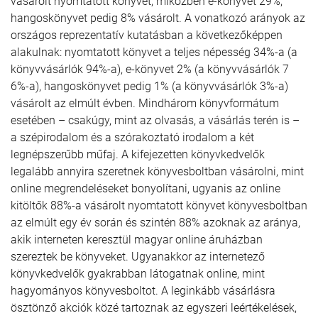
vásárolt nyomtatott könyvet, miközben e-könyvet 29%,
hangoskönyvet pedig 8% vásárolt. A vonatkozó arányok az
országos reprezentatív kutatásban a következőképpen
alakulnak: nyomtatott könyvet a teljes népesség 34%-a (a
könyvvásárlók 94%-a), e-könyvet 2% (a könyvvásárlók 7
6%-a), hangoskönyvet pedig 1% (a könyvvásárlók 3%-a)
vásárolt az elmúlt évben. Mindhárom könyvformátum
esetében – csakúgy, mint az olvasás, a vásárlás terén is –
a szépirodalom és a szórakoztató irodalom a két
legnépszerűbb műfaj. A kifejezetten könyvkedvelők
legalább annyira szeretnek könyvesboltban vásárolni, mint
online megrendeléseket bonyolítani, ugyanis az online
kitöltők 88%-a vásárolt nyomtatott könyvet könyvesboltban
az elmúlt egy év során és szintén 88% azoknak az aránya,
akik interneten keresztül magyar online áruházban
szereztek be könyveket. Ugyanakkor az internetező
könyvkedvelők gyakrabban látogatnak online, mint
hagyományos könyvesboltot. A leginkább vásárlásra
ösztönző akciók közé tartoznak az egyszeri leértékelések,