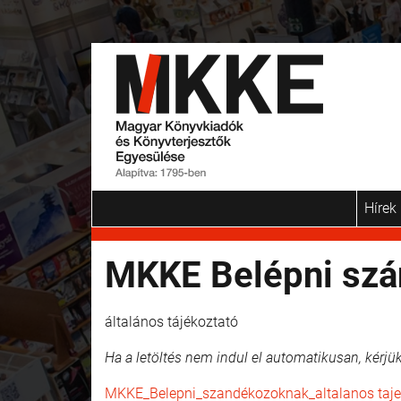
Hírek
MKKE Belépni szán
általános tájékoztató
Ha a letöltés nem indul el automatikusan, kérjük
MKKE_Belepni_szandékozoknak_altalanos taje