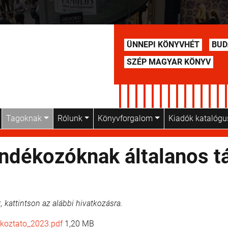
ÜNNEPI KÖNYVHÉT
BUD
SZÉP MAGYAR KÖNYV
Tagoknak
Rólunk
Könyvforgalom
Kiadók katalóg
dékozóknak általanos tá
, kattintson az alábbi hivatkozásra.
koztato_2023.pdf
1,20 MB