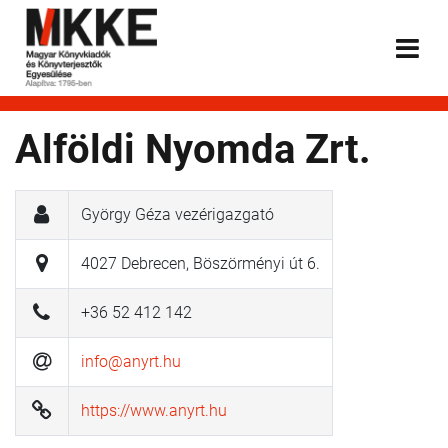
Alföldi Nyomda Zrt.
György Géza vezérigazgató
4027 Debrecen, Böszörményi út 6.
+36 52 412 142
info@anyrt.hu
https://www.anyrt.hu