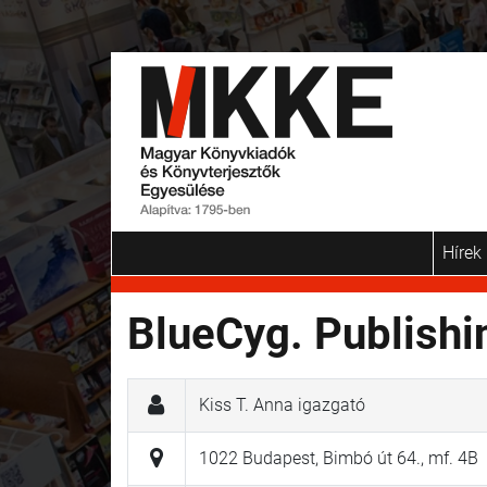
Hírek
BlueCyg. Publishin
Kiss T. Anna igazgató
1022 Budapest, Bimbó út 64., mf. 4B