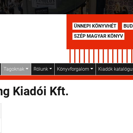
ÜNNEPI KÖNYVHÉT
BUD
SZÉP MAGYAR KÖNYV
Tagoknak
Rólunk
Könyvforgalom
Kiadók katalóg
g Kiadói Kft.