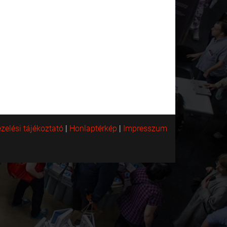
zelési tájékoztató
|
Honlaptérkép
|
Impresszum