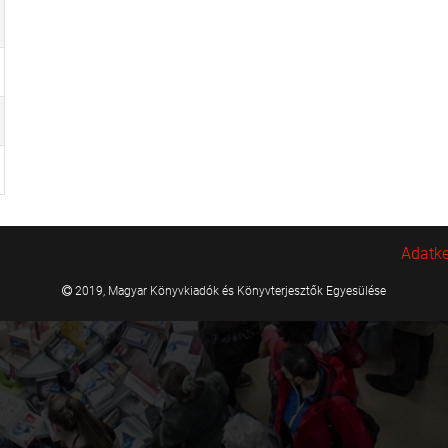
Adatke
2019, Magyar Könyvkiadók és Könyvterjesztők Egyesülése