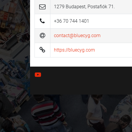
1279 Budapest, Postafiók 71.
+36 70 744 1401
contact@bluecyg.com
https://bluecyg.com