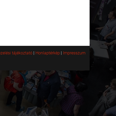
zelési tájékoztató
|
Honlaptérkép
|
Impresszum