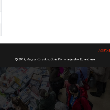
Adatke
2019, Magyar Könyvkiadók és Könyvterjesztők Egyesülése