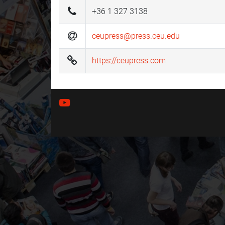
+36 1 327 3138
ceupress@press.ceu.edu
https://ceupress.com