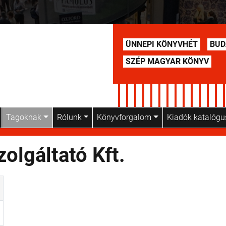
ÜNNEPI KÖNYVHÉT
BUD
SZÉP MAGYAR KÖNYV
Tagoknak
Rólunk
Könyvforgalom
Kiadók katalóg
olgáltató Kft.