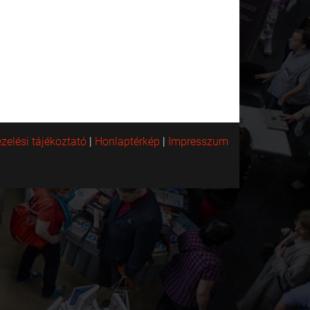
zelési tájékoztató
|
Honlaptérkép
|
Impresszum