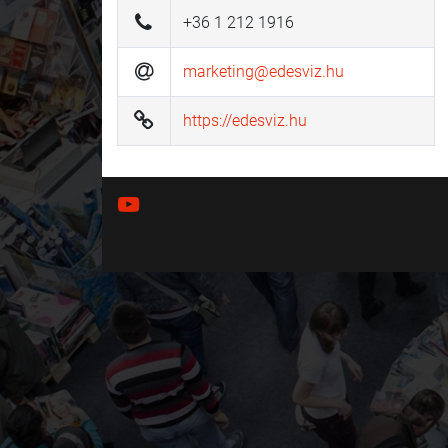
+36 1 212 1916
marketing@edesviz.hu
https://edesviz.hu