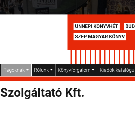
ÜNNEPI KÖNYVHÉT
BUD
SZÉP MAGYAR KÖNYV
Tagoknak
Rólunk
Könyvforgalom
Kiadók katalóg
 Szolgáltató Kft.