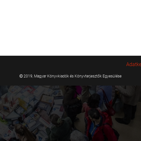
Adatke
2019, Magyar Könyvkiadók és Könyvterjesztők Egyesülése