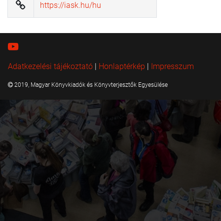
https://iask.hu/hu
Adatkezelési tájékoztató
|
Honlaptérkép
|
Impresszum
2019, Magyar Könyvkiadók és Könyvterjesztők Egyesülése