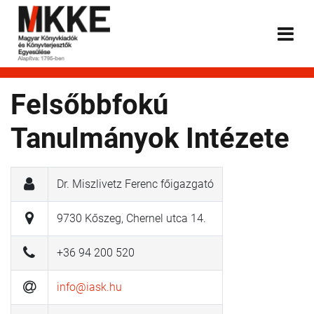
Felsőbbfokú
Tanulmányok Intézete
Dr. Miszlivetz Ferenc főigazgató
9730 Kőszeg, Chernel utca 14.
+36 94 200 520
info@iask.hu