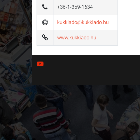
+36-1-359-1634
kukkiado@kukkiado.hu
www.kukkiado.hu