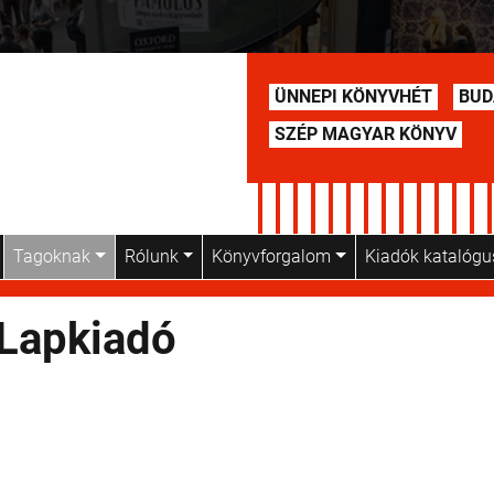
ÜNNEPI KÖNYVHÉT
BUD
SZÉP MAGYAR KÖNYV
Tagoknak
Rólunk
Könyvforgalom
Kiadók katalóg
 Lapkiadó