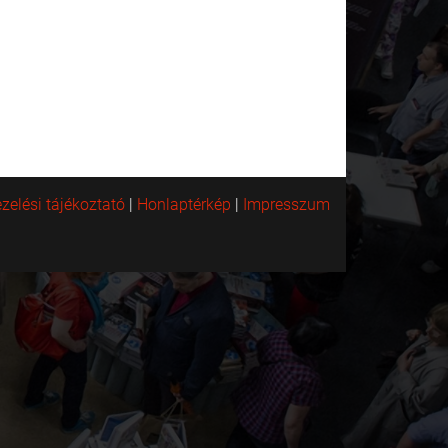
zelési tájékoztató
|
Honlaptérkép
|
Impresszum