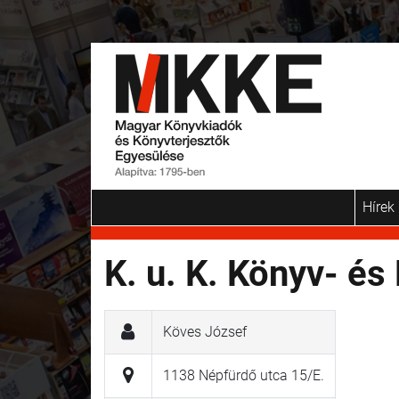
Hírek
K. u. K. Könyv- és
Köves József
1138 Népfürdő utca 15/E.