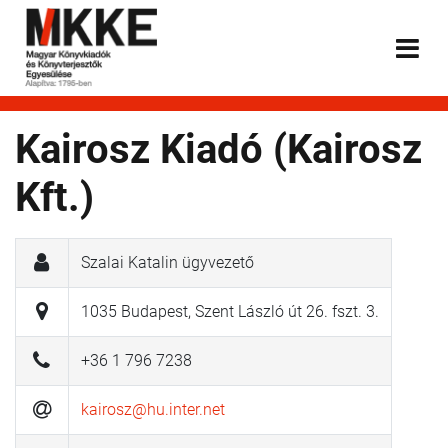
Kairosz Kiadó (Kairosz
Kft.)
Szalai Katalin ügyvezető
1035 Budapest, Szent László út 26. fszt. 3.
+36 1 796 7238
kairosz@hu.inter.net