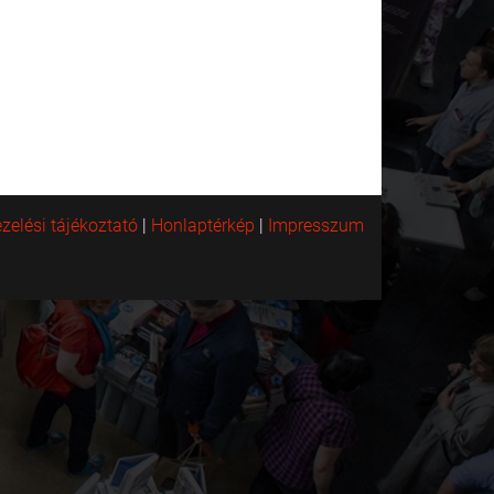
zelési tájékoztató
|
Honlaptérkép
|
Impresszum