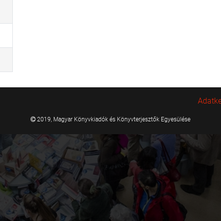
Adatke
2019, Magyar Könyvkiadók és Könyvterjesztők Egyesülése