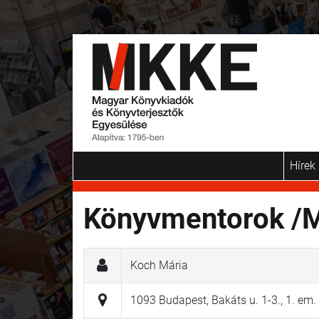
Hírek
Könyvmentorok /M
Koch Mária
1093 Budapest, Bakáts u. 1-3., 1. em. 