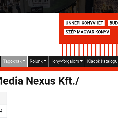
ÜNNEPI KÖNYVHÉT
BUD
SZÉP MAGYAR KÖNYV
Tagoknak
Rólunk
Könyvforgalom
Kiadók katalóg
edia Nexus Kft./
4.