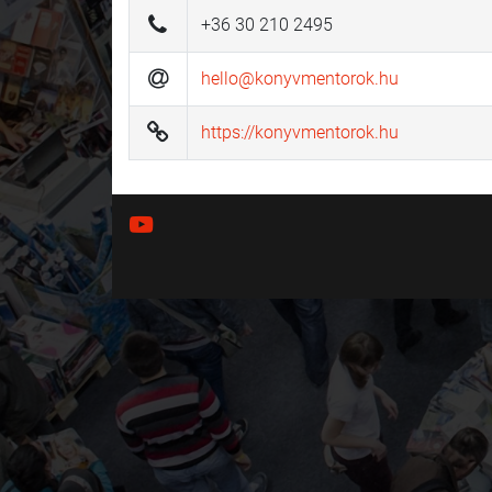
+36 30 210 2495
hello@konyvmentorok.hu
https://konyvmentorok.hu