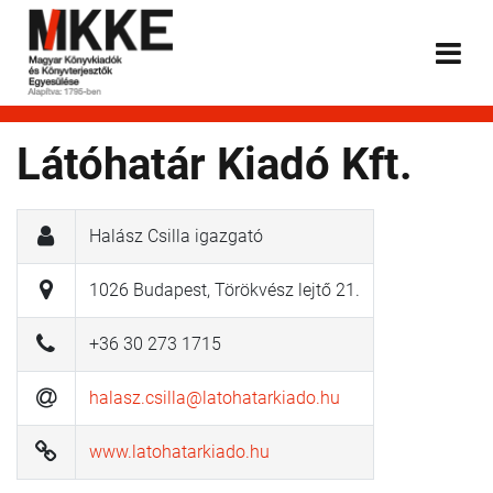
Látóhatár Kiadó Kft.
Halász Csilla igazgató
1026 Budapest, Törökvész lejtő 21.
+36 30 273 1715
halasz.csilla@latohatarkiado.hu
www.latohatarkiado.hu