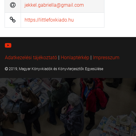
jekkel.gabriella@gmail.com
https://littlefoxkiado.hu
Adatkezelési tájékoztató
|
Honlaptérkép
|
Impresszum
2019, Magyar Könyvkiadók és Könyvterjesztők Egyesülése