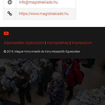
info@magistrakiado.hu
https://www.magistrakiado.hu
Adatkezelési tájékoztató
|
Honlaptérkép
|
Impresszum
2019, Magyar Könyvkiadók és Könyvterjesztők Egyesülése