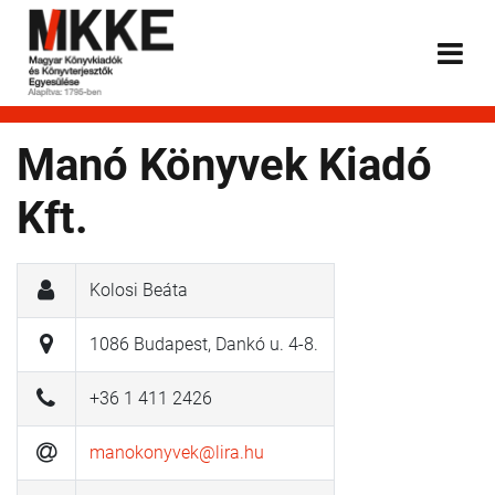
Manó Könyvek Kiadó
Kft.
Kolosi Beáta
1086 Budapest, Dankó u. 4-8.
+36 1 411 2426
manokonyvek@lira.hu