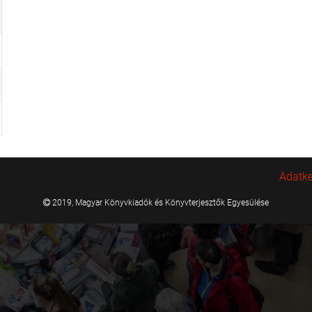
Adatke
2019, Magyar Könyvkiadók és Könyvterjesztők Egyesülése