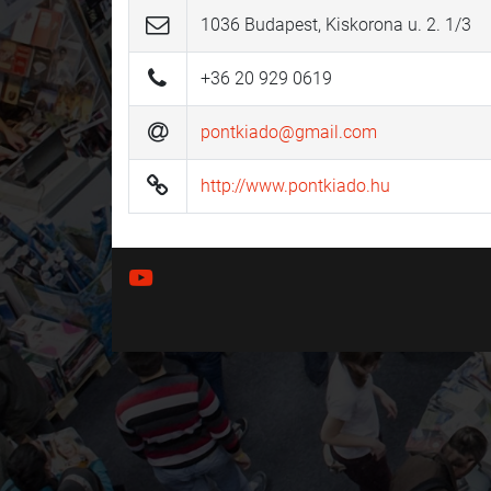
1036 Budapest, Kiskorona u. 2. 1/3
+36 20 929 0619
pontkiado@gmail.com
http://www.pontkiado.hu