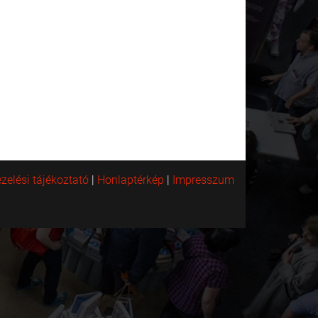
zelési tájékoztató
|
Honlaptérkép
|
Impresszum