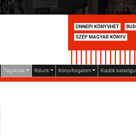
ÜNNEPI KÖNYVHÉT
BUD
SZÉP MAGYAR KÖNYV
Tagoknak
Rólunk
Könyvforgalom
Kiadók katalóg