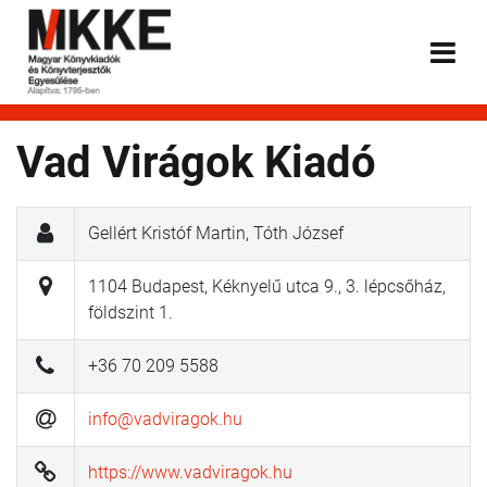
Vad Virágok Kiadó
Gellért Kristóf Martin, Tóth József
1104 Budapest, Kéknyelű utca 9., 3. lépcsőház,
földszint 1.
+36 70 209 5588
info@vadviragok.hu
https://www.vadviragok.hu