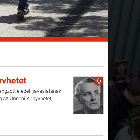
yvhetet
gzott eredeti javaslatának
g az Ünnepi Könyvhetet,