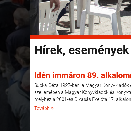
Hírek, események
Idén immáron 89. alkalom
Supka Géza 1927-ben, a Magyar Könyvkiadók é
szellemében a Magyar Könyvkiadók és Könyvte
melyhez a 2001-es Olvasás Éve óta 17. alkal
Tovább