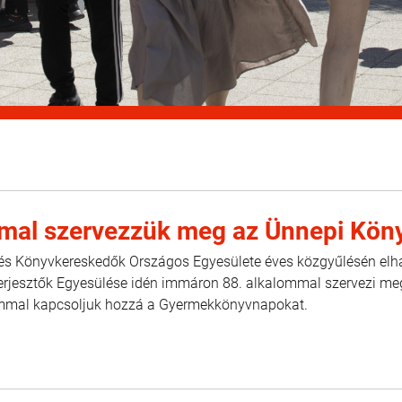
mal szervezzük meg az Ünnepi Kön
s Könyvkereskedők Országos Egyesülete éves közgyűlésén elhan
rjesztők Egyesülése idén immáron 88. alkalommal szervezi me
ommal kapcsoljuk hozzá a Gyermekkönyvnapokat.