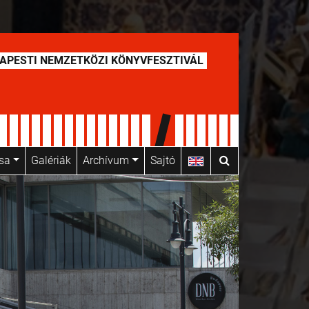
APESTI NEMZETKÖZI KÖNYVFESZTIVÁL
usa
Galériák
Archívum
Sajtó