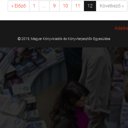
« Előző
1
...
9
10
11
12
Következő »
Adatke
2019, Magyar Könyvkiadók és Könyvterjesztők Egyesülése